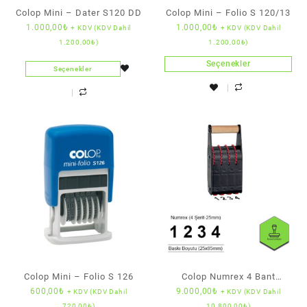
Colop Mini – Dater S120 DD
Colop Mini – Folio S 120/13
1.000,00
₺
1.000,00
₺
+ KDV (KDV Dahil
+ KDV (KDV Dahil
1.200,00
₺
)
1.200,00
₺
)
Seçenekler
Seçenekler
Colop Mini – Folio S 126
Colop Numrex 4 Bant
600,00
₺
9.000,00
₺
+ KDV (KDV Dahil
+ KDV (KDV Dahil
Numaratör (25 mm Rakam
720,00
₺
)
10.800,00
₺
)