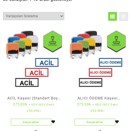
ACİL Kaşesi (Standart Boy)
ALICI ÖDEME Kaşesi
375,00
₺
375,00
₺
+ KDV (KDV Dahil
+ KDV (KDV Dahil
(Colop)
(Standart Boy) (Colop)
450,00
₺
)
450,00
₺
)
Seçenekler
Seçenekler