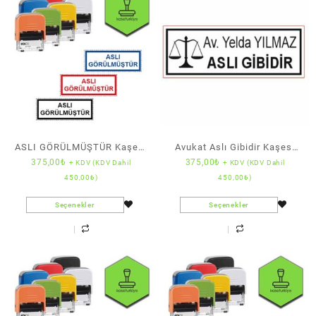
ASLI GÖRÜLMÜŞTÜR Kaşesi
Avukat Aslı Gibidir Kaşesi
375,00
₺
375,00
₺
+ KDV (KDV Dahil
+ KDV (KDV Dahil
(Standart Boy) (Colop)
Colop Printer C20
450,00
₺
)
450,00
₺
)
Seçenekler
Seçenekler