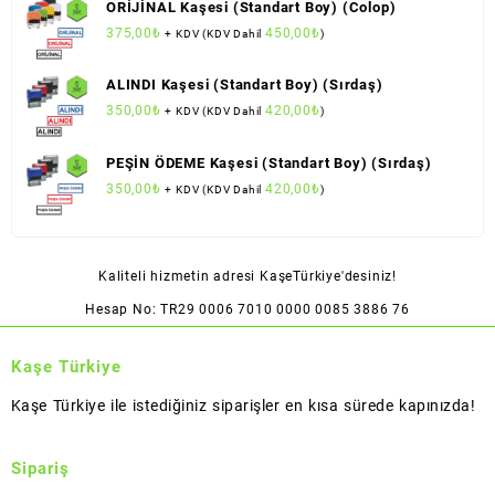
ORİJİNAL Kaşesi (Standart Boy) (Colop)
375,00
₺
450,00
₺
+ KDV (KDV Dahil
)
ALINDI Kaşesi (Standart Boy) (Sırdaş)
350,00
₺
420,00
₺
+ KDV (KDV Dahil
)
PEŞİN ÖDEME Kaşesi (Standart Boy) (Sırdaş)
350,00
₺
420,00
₺
+ KDV (KDV Dahil
)
Kaliteli hizmetin adresi KaşeTürkiye'desiniz!
Hesap No: TR29 0006 7010 0000 0085 3886 76
Kaşe Türkiye
Kaşe Türkiye ile istediğiniz siparişler en kısa sürede kapınızda!
Sipariş