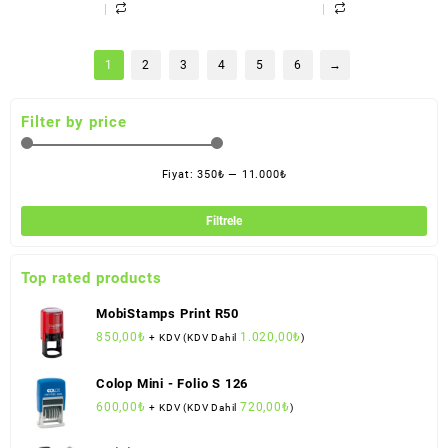
1
2
3
4
5
6
→
Filter by price
Fiyat:
350₺
—
11.000₺
En
En
düş
yük
Filtrele
fiya
fiya
Top rated products
MobiStamps Print R50
850,00
₺
1.020,00
₺
+ KDV (KDV Dahil
)
Colop Mini - Folio S 126
600,00
₺
720,00
₺
+ KDV (KDV Dahil
)