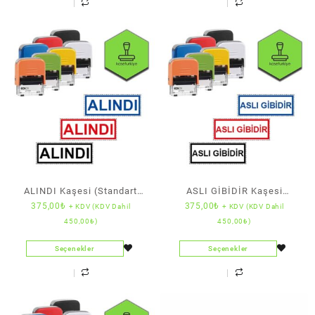
ALINDI Kaşesi (Standart
ASLI GİBİDİR Kaşesi
375,00
₺
375,00
₺
+ KDV (KDV Dahil
+ KDV (KDV Dahil
Boy) (Colop)
(Standart Boy) (Colop)
450,00
₺
)
450,00
₺
)
Seçenekler
Seçenekler