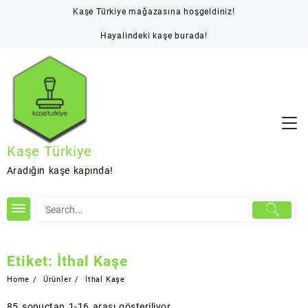
Skip
Kaşe Türkiye mağazasına hoşgeldiniz!
to
content
Hayalindeki kaşe burada!
Kaşe Türkiye
Aradığın kaşe kapında!
Etiket:
İthal Kaşe
Home
Ürünler
İthal Kaşe
85 sonuçtan 1-16 arası gösteriliyor