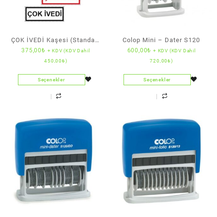
ÇOK İVEDİ Kaşesi (Standart
Colop Mini – Dater S120
375,00
₺
600,00
₺
+ KDV (KDV Dahil
+ KDV (KDV Dahil
Boy) (Colop)
450,00
₺
)
720,00
₺
)
Seçenekler
Seçenekler