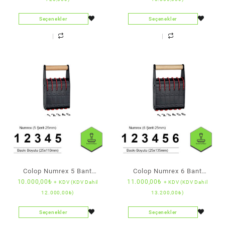
Boyu)
Seçenekler
Seçenekler
Colop Numrex 5 Bant
Colop Numrex 6 Bant
10.000,00
₺
11.000,00
₺
+ KDV (KDV Dahil
+ KDV (KDV Dahil
Numaratör (25 mm Rakam
Numaratör (25 mm Rakam
12.000,00
₺
)
13.200,00
₺
)
Boyu)
Boyu)
Seçenekler
Seçenekler