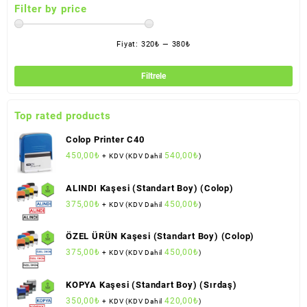
Filter by price
Fiyat:
320₺
—
380₺
En
En
düş
yük
Filtrele
fiya
fiya
Top rated products
Colop Printer C40
450,00
₺
540,00
₺
+ KDV (KDV Dahil
)
ALINDI Kaşesi (Standart Boy) (Colop)
375,00
₺
450,00
₺
+ KDV (KDV Dahil
)
ÖZEL ÜRÜN Kaşesi (Standart Boy) (Colop)
375,00
₺
450,00
₺
+ KDV (KDV Dahil
)
KOPYA Kaşesi (Standart Boy) (Sırdaş)
350,00
₺
420,00
₺
+ KDV (KDV Dahil
)