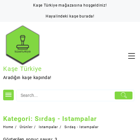
Skip
Kaşe Türkiye mağazasına hoşgeldiniz!
to
content
Hayalindeki kaşe burada!
Kaşe Türkiye
Aradığın kaşe kapında!
Kategori:
Sırdaş - Istampalar
Home
Ürünler
Istampalar
Sırdaş - Istampalar
Gösterilen sonuç sayısı: 3