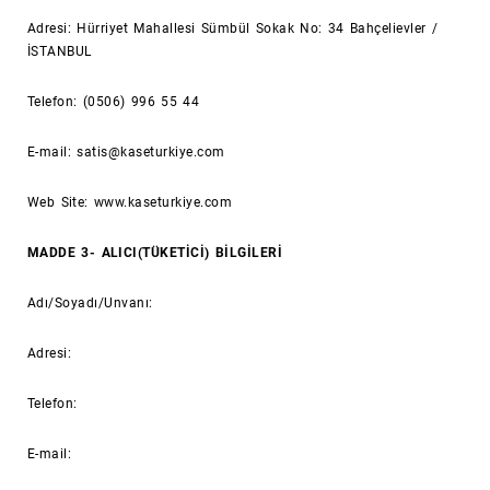
Adresi: Hürriyet Mahallesi Sümbül Sokak No: 34 Bahçelievler /
İSTANBUL
Telefon: (0506) 996 55 44
E-mail: satis@kaseturkiye.com
Web Site: www.kaseturkiye.com
MADDE 3- ALICI(TÜKETİCİ) BİLGİLERİ
Adı/Soyadı/Unvanı:
Adresi:
Telefon:
E-mail: