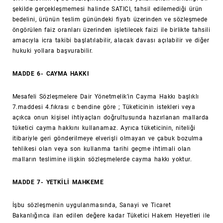
şekilde gerçekleşmemesi halinde SATICI, tahsil edilemediği ürün
bedelini, ürünün teslim günündeki fiyatı üzerinden ve sözleşmede
öngörülen faiz oranları üzerinden işletilecek faizi ile birlikte tahsili
amacıyla icra takibi başlatılabilir, alacak davası açılabilir ve diğer
hukuki yollara başvurabilir.
MADDE 6- CAYMA HAKKI
Mesafeli Sözleşmelere Dair Yönetmelik’in Cayma Hakkı başlıklı
7.maddesi 4.fıkrası c bendine göre ; Tüketicinin istekleri veya
açıkca onun kişisel ihtiyaçları doğrultusunda hazırlanan mallarda
tüketici cayma hakkını kullanamaz. Ayrıca tüketicinin, niteliği
itibariyle geri gönderilmeye elverişli olmayan ve çabuk bozulma
tehlikesi olan veya son kullanma tarihi geçme ihtimali olan
malların teslimine ilişkin sözleşmelerde cayma hakkı yoktur.
MADDE 7- YETKİLİ MAHKEME
İşbu sözleşmenin uygulanmasında, Sanayi ve Ticaret
Bakanlığınca ilan edilen değere kadar Tüketici Hakem Heyetleri ile