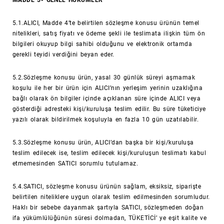
MADDE 5- GENEL HÜKÜMLER
5.1.ALICI, Madde 4’te belirtilen sözleşme konusu ürünün temel
nitelikleri, satış fiyatı ve ödeme şekli ile teslimata ilişkin tüm ön
bilgileri okuyup bilgi sahibi olduğunu ve elektronik ortamda
gerekli teyidi verdiğini beyan eder.
5.2.Sözleşme konusu ürün, yasal 30 günlük süreyi aşmamak
koşulu ile her bir ürün için ALICI’nın yerleşim yerinin uzaklığına
bağlı olarak ön bilgiler içinde açıklanan süre içinde ALICI veya
gösterdiği adresteki kişi/kuruluşa teslim edilir. Bu süre tüketiciye
yazılı olarak bildirilmek koşuluyla en fazla 10 gün uzatılabilir.
5.3.Sözleşme konusu ürün, ALICI’dan başka bir kişi/kuruluşa
teslim edilecek ise, teslim edilecek kişi/kuruluşun teslimatı kabul
etmemesinden SATICI sorumlu tutulamaz.
5.4.SATICI, sözleşme konusu ürünün sağlam, eksiksiz, siparişte
belirtilen niteliklere uygun olarak teslim edilmesinden sorumludur.
Haklı bir sebebe dayanmak şartıyla SATICI, sözleşmeden doğan
ifa yükümlülüğünün süresi dolmadan, TÜKETİCİ’ ye eşit kalite ve