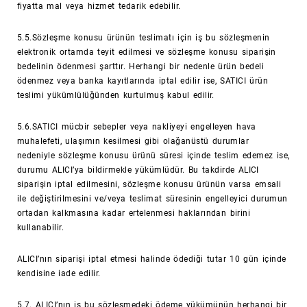
fiyatta mal veya hizmet tedarik edebilir.
5.5.Sözleşme konusu ürünün teslimatı için iş bu sözleşmenin
elektronik ortamda teyit edilmesi ve sözleşme konusu siparişin
bedelinin ödenmesi şarttır. Herhangi bir nedenle ürün bedeli
ödenmez veya banka kayıtlarında iptal edilir ise, SATICI ürün
teslimi yükümlülüğünden kurtulmuş kabul edilir.
5.6.SATICI mücbir sebepler veya nakliyeyi engelleyen hava
muhalefeti, ulaşımın kesilmesi gibi olağanüstü durumlar
nedeniyle sözleşme konusu ürünü süresi içinde teslim edemez ise,
durumu ALICI’ya bildirmekle yükümlüdür. Bu takdirde ALICI
siparişin iptal edilmesini, sözleşme konusu ürünün varsa emsali
ile değiştirilmesini ve/veya teslimat süresinin engelleyici durumun
ortadan kalkmasına kadar ertelenmesi haklarından birini
kullanabilir.
ALICI’nın siparişi iptal etmesi halinde ödediği tutar 10 gün içinde
kendisine iade edilir.
5.7. ALICI’nın iş bu sözleşmedeki ödeme yükümünün herhangi bir