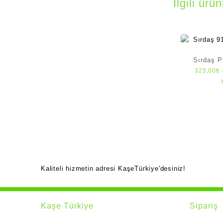
İlgili ürün
Sırdaş P
325,00
₺
Kaliteli hizmetin adresi KaşeTürkiye'desiniz!
Kaşe Türkiye
Sipariş