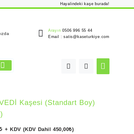
Hayalindeki kaşe burada!
Arayın
0506 996 55 44
ızda
Email :
satis@kaseturkiye.com
VEDİ Kaşesi (Standart Boy)
)
₺
+ KDV (KDV Dahil
450,00
₺
)