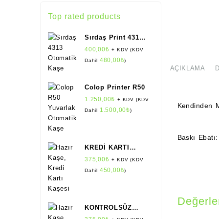
Top rated products
Sırdaş Print 4313 /
913
400,00
₺
+ KDV (KDV
480,00
₺
Dahil
)
AÇIKLAMA
Colop Printer R50
1.250,00
₺
+ KDV (KDV
Kendinden M
1.500,00
₺
Dahil
)
Baskı Ebatı
KREDİ KARTI
Kaşesi (Standart
375,00
₺
+ KDV (KDV
Boy) (Colop)
450,00
₺
Dahil
)
Değerle
KONTROLSÜZ
KOPYA Kaşesi