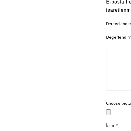
E-posta h
işaretlenm
Derecelendi
Değerlendi
Choose pictu
İsim
*