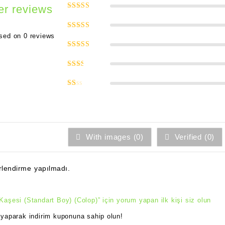
r reviews
5 üzerinden
5
oy aldı
5
sed on 0 reviews
üzerinden
4
oy aldı
5
üzerinden
3
oy
5
aldı
üzerinden
2
oy
5
aldı
üzerinden
1
oy
aldı
With images (
0
)
Verified (
0
)
lendirme yapılmadı.
aşesi (Standart Boy) (Colop)” için yorum yapan ilk kişi siz olun
yaparak indirim kuponuna sahip olun!