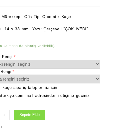
Mürekkepli Ofis Tipi Otomatik Kaşe
tı: 14 x 38 mm Yazı: Çerçeveli “ÇOK İVEDİ”
ta kalmasa da sipariş verilebilir)
ı Rengi
*
 Rengi
*
 kaşe sipariş talepleriniz için
turkiye.com mail adresinden iletişime geçiniz
+
Sepete Ekle
İ
i