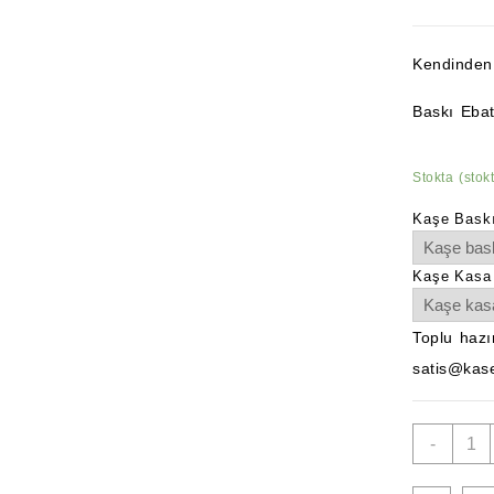
Kendinden 
Baskı Eba
Stokta (stok
Kaşe Bask
Kaşe Kasa
Toplu hazır
satis@kase
ÇOK
-
İVED
Kaşes