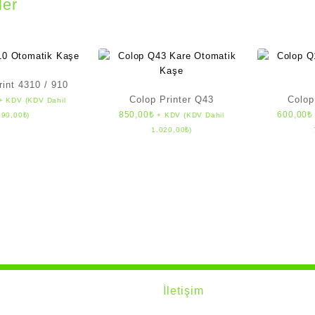
ler
rint 4310 / 910
Colop Printer Q43
Colop
+ KDV (KDV Dahil
850,00
₺
600,00
₺
390,00
₺
)
+ KDV (KDV Dahil
1.020,00
₺
)
İletişim