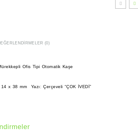
(Stan
Boy)
(Colo
adet
DEĞERLENDIRMELER (0)
ürekkepli Ofis Tipi Otomatik Kaşe
: 14 x 38 mm Yazı: Çerçeveli “ÇOK İVEDİ”
ndirmeler