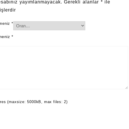
esabınız yayımlanmayacak.
Gerekli alanlar
*
ile
işlerdir
rmeniz
*
rmeniz
*
res (maxsize: 5000kB, max files: 2)