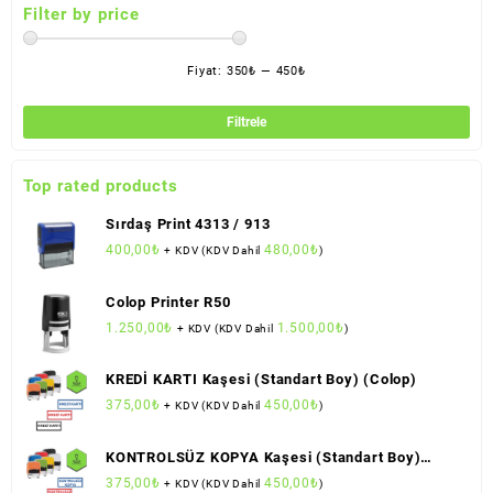
Filter by price
Fiyat:
350₺
—
450₺
En
En
düş
yük
Filtrele
fiya
fiya
Top rated products
Sırdaş Print 4313 / 913
400,00
₺
480,00
₺
+ KDV (KDV Dahil
)
Colop Printer R50
1.250,00
₺
1.500,00
₺
+ KDV (KDV Dahil
)
KREDİ KARTI Kaşesi (Standart Boy) (Colop)
375,00
₺
450,00
₺
+ KDV (KDV Dahil
)
KONTROLSÜZ KOPYA Kaşesi (Standart Boy)
(Colop)
375,00
₺
450,00
₺
+ KDV (KDV Dahil
)