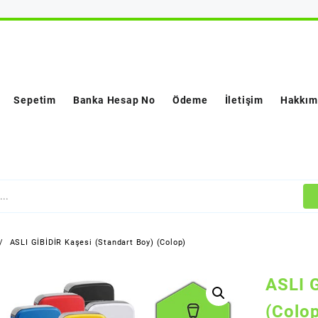
Sepetim
Banka Hesap No
Ödeme
İletişim
Hakkım
ASLI GİBİDİR Kaşesi (Standart Boy) (Colop)
ASLI G
(Colo