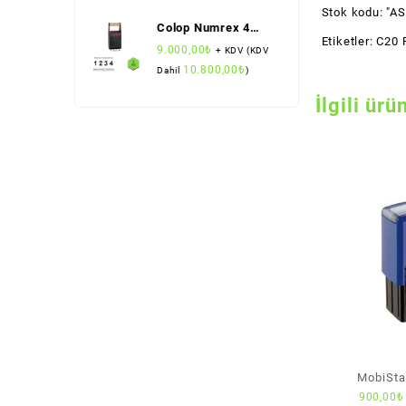
Stok kodu:
"AS
Colop Numrex 4
Etiketler:
C20 P
Bant Numaratör (25
9.000,00
₺
+ KDV (KDV
mm Rakam Boyu)
10.800,00
₺
Dahil
)
İlgili ürü
MobiSta
900,00
₺