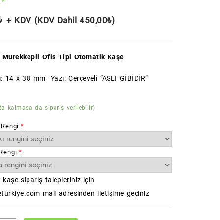
₺
+ KDV (KDV Dahil
450,00
₺
)
 Mürekkepli Ofis Tipi Otomatik Kaşe
ı: 14 x 38 mm Yazı: Çerçeveli “ASLI GİBİDİR”
ta kalmasa da sipariş verilebilir)
 Rengi
*
Rengi
*
 kaşe sipariş talepleriniz için
turkiye.com mail adresinden iletişime geçiniz