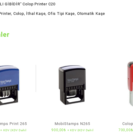
LI GİBİDİR" Colop Printer C20
rinter
,
Colop
,
İthal Kaşe
,
Ofis Tipi Kaşe
,
Otomatik Kaşe
nler
mps Print 265
MobiStamps N265
Colop
900,00
₺
700,00
+ KDV (KDV Dahil
+ KDV (KDV Dahil