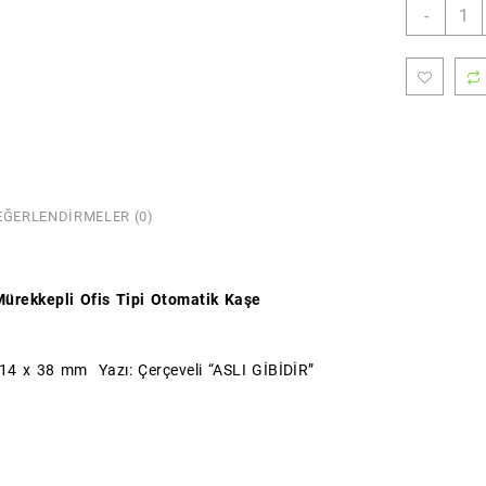
ASLI
-
GİBİD
Kaşes
(Stan
Boy)
(Colo
adet
EĞERLENDIRMELER (0)
ürekkepli Ofis Tipi Otomatik Kaşe
 14 x 38 mm Yazı: Çerçeveli “ASLI GİBİDİR”