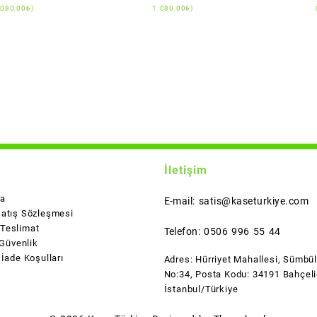
.080,00
₺
)
1.080,00
₺
)
İletişim
da
E-mail: satis@kaseturkiye.com
Satış Sözleşmesi
Teslimat
Telefon: 0506 996 55 44
 Güvenlik
 İade Koşulları
Adres: Hürriyet Mahallesi, Sümbü
No:34, Posta Kodu: 34191 Bahçeli
İstanbul/Türkiye