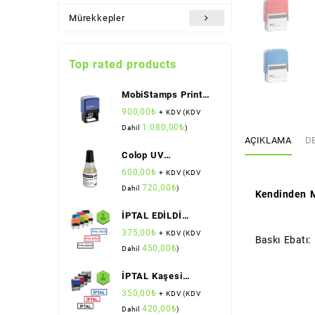
Mürekkepler
Top rated products
MobiStamps Print
265
900,00
₺
+ KDV (KDV
1.080,00
₺
Dahil
)
AÇIKLAMA
D
Colop UV
Mürekkebi
600,00
₺
+ KDV (KDV
720,00
₺
Dahil
)
Kendinden M
İPTAL EDİLDİ
Kaşesi (Standart
375,00
₺
+ KDV (KDV
Baskı Ebatı:
Boy) (Colop)
450,00
₺
Dahil
)
İPTAL Kaşesi
(Standart Boy)
350,00
₺
+ KDV (KDV
(Sırdaş)
420,00
₺
Dahil
)