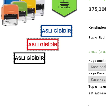
375,00
Kendinden
Baskı Ebat
Stokta (stok
Kaşe Baskı
Kaşe Kasa 
Toplu hazır
satis@kase