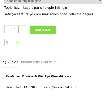
Toplu hazır kaşe sipariş talepleriniz için
satis@kaseturkiye.com mail adresinden iletişime geçiniz
ALINDI
-
+
Sepete Ekle
Kaşesi
(Standart
Boy)
(Colop)
adet
AÇIKLAMA
DEĞERLENDIRMELER (0)
Kendinden Mürekkepli Ofis Tipi Otomatik Kaşe
Baskı Ebatı: 14 x 38 mm Yazı: Çerçeveli “ALINDI”