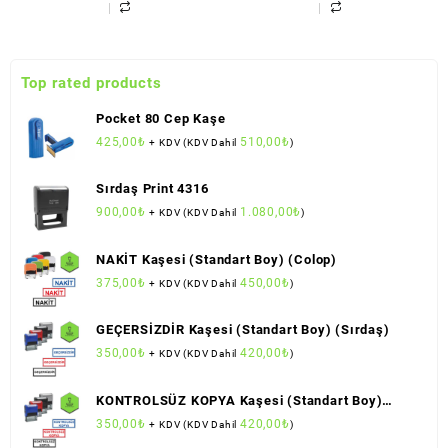
Top rated products
Pocket 80 Cep Kaşe
425,00
₺
510,00
₺
+ KDV (KDV Dahil
)
Sırdaş Print 4316
900,00
₺
1.080,00
₺
+ KDV (KDV Dahil
)
NAKİT Kaşesi (Standart Boy) (Colop)
375,00
₺
450,00
₺
+ KDV (KDV Dahil
)
GEÇERSİZDİR Kaşesi (Standart Boy) (Sırdaş)
350,00
₺
420,00
₺
+ KDV (KDV Dahil
)
KONTROLSÜZ KOPYA Kaşesi (Standart Boy)
(Sırdaş)
350,00
₺
420,00
₺
+ KDV (KDV Dahil
)