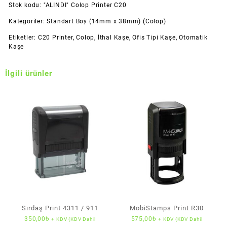
Stok kodu:
"ALINDI" Colop Printer C20
Kategoriler:
Standart Boy (14mm x 38mm) (Colop)
Etiketler:
C20 Printer
,
Colop
,
İthal Kaşe
,
Ofis Tipi Kaşe
,
Otomatik
Kaşe
İlgili ürünler
Sırdaş Print 4311 / 911
MobiStamps Print R30
350,00
₺
575,00
₺
+ KDV (KDV Dahil
+ KDV (KDV Dahil