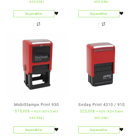
420,00
₺
)
690,00
₺
)
Seçenekler
Seçenekler
MobiStamps Print 930
Sırdaş Print 4310 / 910
575,00
₺
325,00
₺
+ KDV (KDV Dahil
+ KDV (KDV Dahil
690,00
₺
)
390,00
₺
)
Seçenekler
Seçenekler