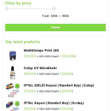
Filter by price
Fiyat:
600₺
—
850₺
En
En
düş
yük
Filtrele
fiya
fiya
Top rated products
MobiStamps Print 265
900,00
₺
1.080,00
₺
+ KDV (KDV Dahil
)
Colop UV Mürekkebi
600,00
₺
720,00
₺
+ KDV (KDV Dahil
)
İPTAL EDİLDİ Kaşesi (Standart Boy) (Colop)
375,00
₺
450,00
₺
+ KDV (KDV Dahil
)
İPTAL Kaşesi (Standart Boy) (Sırdaş)
350,00
₺
420,00
₺
+ KDV (KDV Dahil
)