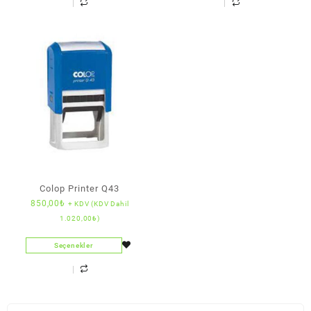
Colop Printer Q43
850,00
₺
+ KDV (KDV Dahil
1.020,00
₺
)
Seçenekler