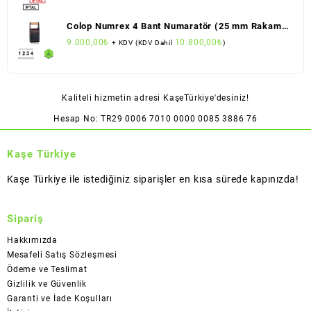
Colop Numrex 4 Bant Numaratör (25 mm Rakam
Boyu)
9.000,00
₺
10.800,00
₺
+ KDV (KDV Dahil
)
Kaliteli hizmetin adresi KaşeTürkiye'desiniz!
Hesap No: TR29 0006 7010 0000 0085 3886 76
Kaşe Türkiye
Kaşe Türkiye ile istediğiniz siparişler en kısa sürede kapınızda!
Sipariş
Hakkımızda
Mesafeli Satış Sözleşmesi
Ödeme ve Teslimat
Gizlilik ve Güvenlik
Garanti ve İade Koşulları