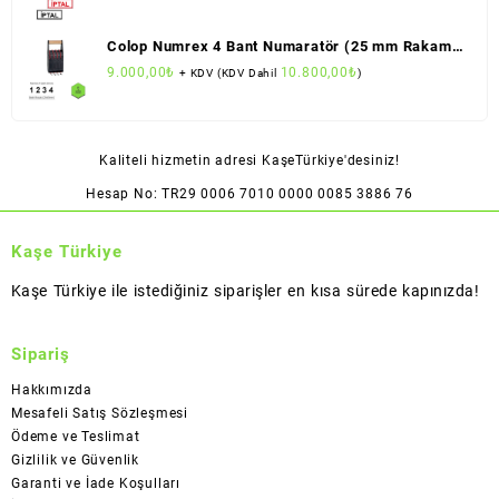
Colop Numrex 4 Bant Numaratör (25 mm Rakam
Boyu)
9.000,00
₺
10.800,00
₺
+ KDV (KDV Dahil
)
Kaliteli hizmetin adresi KaşeTürkiye'desiniz!
Hesap No: TR29 0006 7010 0000 0085 3886 76
Kaşe Türkiye
Kaşe Türkiye ile istediğiniz siparişler en kısa sürede kapınızda!
Sipariş
Hakkımızda
Mesafeli Satış Sözleşmesi
Ödeme ve Teslimat
Gizlilik ve Güvenlik
Garanti ve İade Koşulları