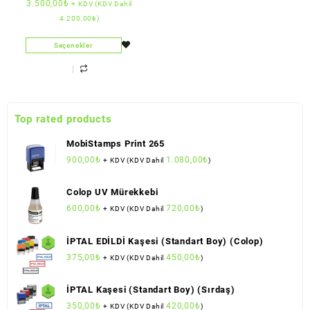
3.500,00
₺
+ KDV (KDV Dahil
Damga (5 cm çap)
4.200,00
₺
)
Seçenekler
Top rated products
MobiStamps Print 265
900,00
₺
1.080,00
₺
+ KDV (KDV Dahil
)
Colop UV Mürekkebi
600,00
₺
720,00
₺
+ KDV (KDV Dahil
)
İPTAL EDİLDİ Kaşesi (Standart Boy) (Colop)
375,00
₺
450,00
₺
+ KDV (KDV Dahil
)
İPTAL Kaşesi (Standart Boy) (Sırdaş)
350,00
₺
420,00
₺
+ KDV (KDV Dahil
)