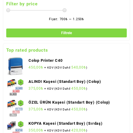
Filter by price
Fiyat:
700₺
—
1.250₺
En
En
düş
yük
Filtrele
fiya
fiya
Top rated products
Colop Printer C40
450,00
₺
540,00
₺
+ KDV (KDV Dahil
)
ALINDI Kaşesi (Standart Boy) (Colop)
375,00
₺
450,00
₺
+ KDV (KDV Dahil
)
ÖZEL ÜRÜN Kaşesi (Standart Boy) (Colop)
375,00
₺
450,00
₺
+ KDV (KDV Dahil
)
KOPYA Kaşesi (Standart Boy) (Sırdaş)
350,00
₺
420,00
₺
+ KDV (KDV Dahil
)