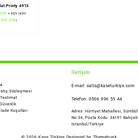
at Printy 4913
,00
₺
+ KDV (KDV
540,00
₺
l
)
İletişim
da
E-mail: satis@kaseturkiye.com
Satış Sözleşmesi
Teslimat
Telefon: 0506 996 55 44
 Güvenlik
 İade Koşulları
Adres: Hürriyet Mahallesi, Sümbü
No:34, Posta Kodu: 34191 Bahçeli
İstanbul/Türkiye
© 2026
Kaşe Türkiye
Designed by
Themehunk