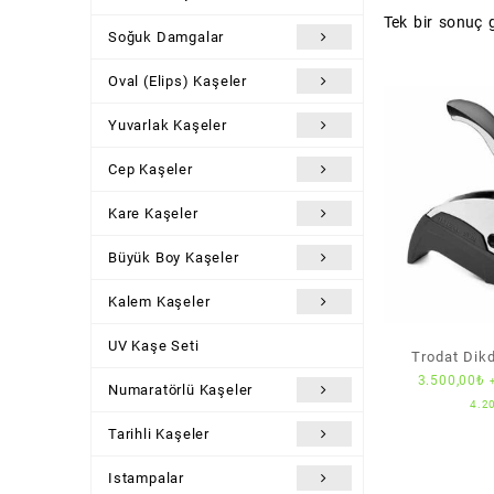
Tek bir sonuç g
Soğuk Damgalar
Oval (Elips) Kaşeler
Yuvarlak Kaşeler
Cep Kaşeler
Kare Kaşeler
Büyük Boy Kaşeler
Kalem Kaşeler
UV Kaşe Seti
Trodat Dik
3.500,00
₺
Damga (2
Numaratörlü Kaşeler
4.2
Tarihli Kaşeler
Istampalar