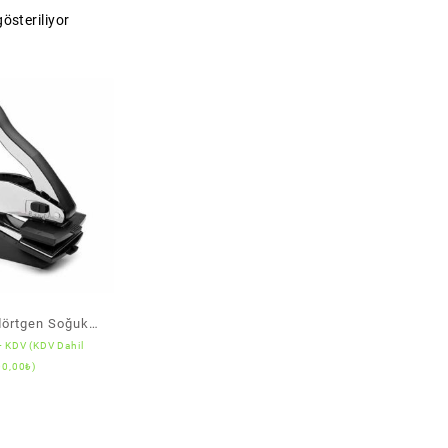
österiliyor
dörtgen Soğuk
+ KDV (KDV Dahil
.5 x 5 cm)
00,00
₺
)