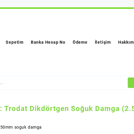
Sepetim
Banka Hesap No
Ödeme
İletişim
Hakkım
i:
Trodat Dikdörtgen Soğuk Damga (2.5
5x50mm soguk damga