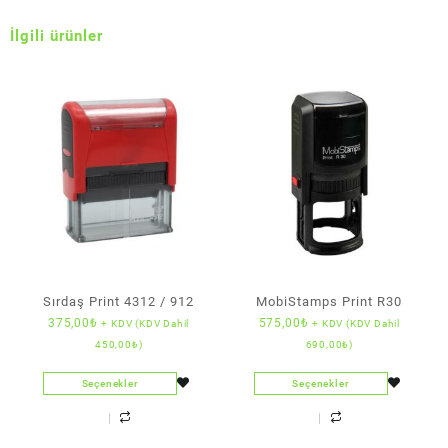
İlgili ürünler
Sırdaş Print 4312 / 912
MobiStamps Print R30
375,00
₺
575,00
₺
+ KDV (KDV Dahil
+ KDV (KDV Dahil
450,00
₺
)
690,00
₺
)
Seçenekler
Seçenekler