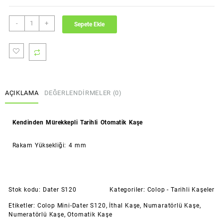
Colop
-
+
Sepete Ekle
Mini
-
Dater
S120
adet
AÇIKLAMA
DEĞERLENDIRMELER (0)
Kendinden Mürekkepli Tarihli Otomatik Kaşe
Rakam Yüksekliği: 4 mm
Stok kodu:
Dater S120
Kategoriler:
Colop - Tarihli Kaşeler
Etiketler:
Colop Mini-Dater S120
,
İthal Kaşe
,
Numaratörlü Kaşe
,
Numeratörlü Kaşe
,
Otomatik Kaşe