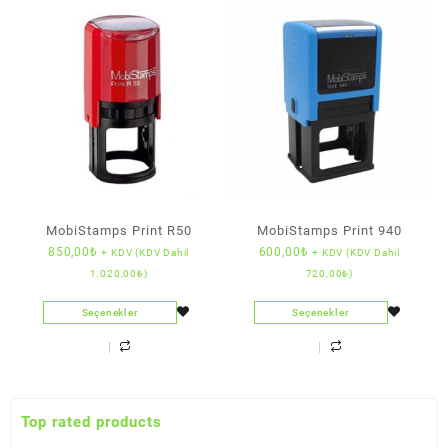
MobiStamps Print R50
MobiStamps Print 940
850,00
₺
600,00
₺
+ KDV (KDV Dahil
+ KDV (KDV Dahil
1.020,00
₺
)
720,00
₺
)
Seçenekler
Seçenekler
Top rated products