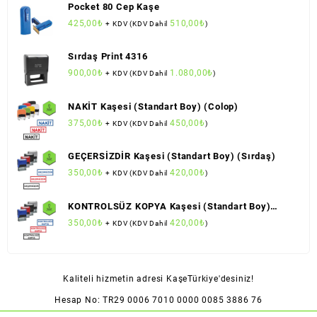
Pocket 80 Cep Kaşe
425,00
₺
510,00
₺
+ KDV (KDV Dahil
)
Sırdaş Print 4316
900,00
₺
1.080,00
₺
+ KDV (KDV Dahil
)
NAKİT Kaşesi (Standart Boy) (Colop)
375,00
₺
450,00
₺
+ KDV (KDV Dahil
)
GEÇERSİZDİR Kaşesi (Standart Boy) (Sırdaş)
350,00
₺
420,00
₺
+ KDV (KDV Dahil
)
KONTROLSÜZ KOPYA Kaşesi (Standart Boy)
(Sırdaş)
350,00
₺
420,00
₺
+ KDV (KDV Dahil
)
Kaliteli hizmetin adresi KaşeTürkiye'desiniz!
Hesap No: TR29 0006 7010 0000 0085 3886 76