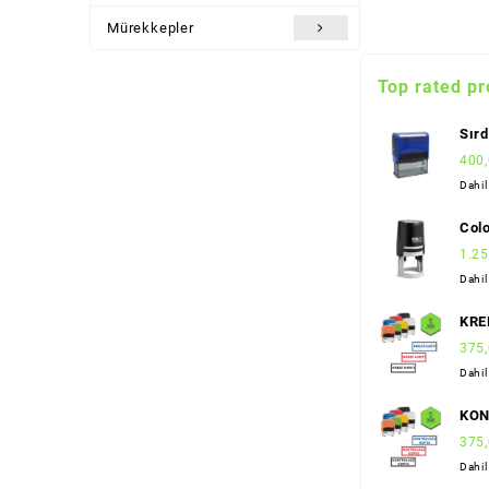
Mürekkepler
Top rated pr
Sırd
913
400
Dahi
Colo
1.25
Dahi
KRE
Kaşe
375
Boy
Dahi
KO
KOP
375
(Sta
Dahi
(Co