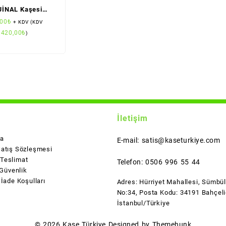
JİNAL Kaşesi
ndart Boy)
,00
₺
+ KDV (KDV
daş)
420,00
₺
l
)
İletişim
da
E-mail: satis@kaseturkiye.com
Satış Sözleşmesi
Teslimat
Telefon: 0506 996 55 44
 Güvenlik
 İade Koşulları
Adres: Hürriyet Mahallesi, Sümbü
No:34, Posta Kodu: 34191 Bahçeli
İstanbul/Türkiye
© 2026
Kaşe Türkiye
Designed by
Themehunk