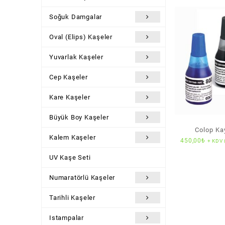
Soğuk Damgalar
Oval (Elips) Kaşeler
Yuvarlak Kaşeler
Cep Kaşeler
Kare Kaşeler
Büyük Boy Kaşeler
Colop Ka
Kalem Kaşeler
450,00
₺
+ KDV 
Mürek
UV Kaşe Seti
Numaratörlü Kaşeler
Tarihli Kaşeler
Istampalar