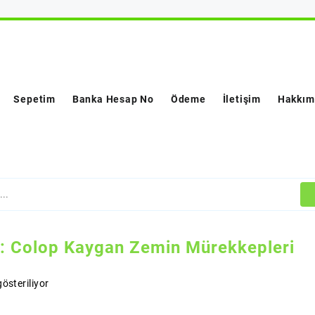
Sepetim
Banka Hesap No
Ödeme
İletişim
Hakkım
i:
Colop Kaygan Zemin Mürekkepleri
österiliyor