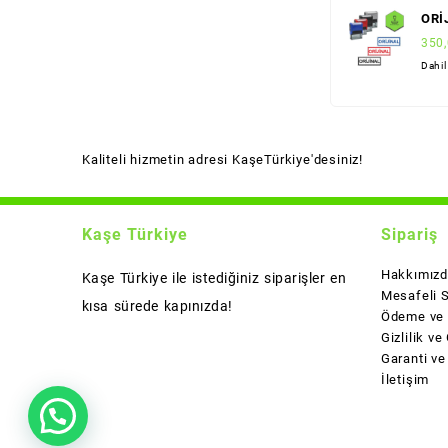
ORİ
(Sta
350
(Sır
Dahi
Kaliteli hizmetin adresi KaşeTürkiye'desiniz!
Kaşe Türkiye
Sipariş
Hakkımız
Kaşe Türkiye ile istediğiniz siparişler en
Mesafeli 
kısa sürede kapınızda!
Ödeme ve 
Gizlilik ve
Garanti ve
İletişim