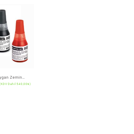
ygan Zemin
(KDV Dahil
540,00
₺
)
kepleri