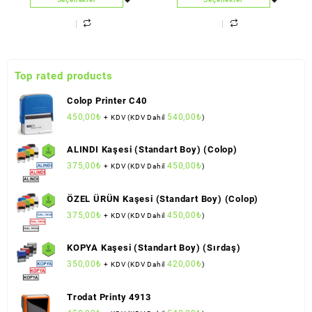
Top rated products
Colop Printer C40
450,00
₺
540,00
₺
+ KDV (KDV Dahil
)
ALINDI Kaşesi (Standart Boy) (Colop)
375,00
₺
450,00
₺
+ KDV (KDV Dahil
)
ÖZEL ÜRÜN Kaşesi (Standart Boy) (Colop)
375,00
₺
450,00
₺
+ KDV (KDV Dahil
)
KOPYA Kaşesi (Standart Boy) (Sırdaş)
350,00
₺
420,00
₺
+ KDV (KDV Dahil
)
Trodat Printy 4913