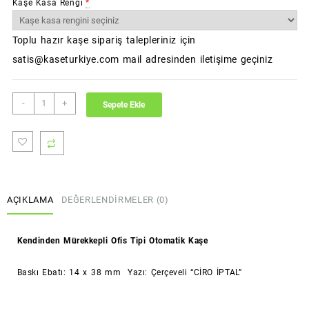
Kaşe Kasa Rengi
*
Toplu hazır kaşe sipariş talepleriniz için
satis@kaseturkiye.com mail adresinden iletişime geçiniz
CİRO
-
+
Sepete Ekle
İPTAL
Kaşesi
(Standart
Boy)
(Colop)
adet
AÇIKLAMA
DEĞERLENDIRMELER (0)
Kendinden Mürekkepli Ofis Tipi Otomatik Kaşe
Baskı Ebatı: 14 x 38 mm Yazı: Çerçeveli “CİRO İPTAL”