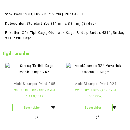
Stok kodu:
"GEÇERSİZDİR" Sırdaş Print 4311
Kategoriler:
Standart Boy (14mm x 38mm) (Sırdaş)
Etiketler:
Ofis Tipi Kaşe
,
Otomatik Kaşe
,
Sırdaş
,
Sırdaş 4311
,
Sırdaş
911
,
Yerli Kaşe
İlgili ürünler
MobiStamps Print 265
MobiStamps Print R24
900,00
₺
550,00
₺
+ KDV (KDV Dahil
+ KDV (KDV Dahil
1.080,00
₺
)
660,00
₺
)
Seçenekler
Seçenekler