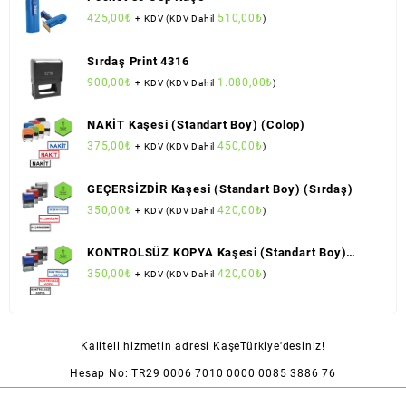
425,00
₺
510,00
₺
+ KDV (KDV Dahil
)
Sırdaş Print 4316
900,00
₺
1.080,00
₺
+ KDV (KDV Dahil
)
NAKİT Kaşesi (Standart Boy) (Colop)
375,00
₺
450,00
₺
+ KDV (KDV Dahil
)
GEÇERSİZDİR Kaşesi (Standart Boy) (Sırdaş)
350,00
₺
420,00
₺
+ KDV (KDV Dahil
)
KONTROLSÜZ KOPYA Kaşesi (Standart Boy)
(Sırdaş)
350,00
₺
420,00
₺
+ KDV (KDV Dahil
)
Kaliteli hizmetin adresi KaşeTürkiye'desiniz!
Hesap No: TR29 0006 7010 0000 0085 3886 76