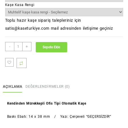
Kaşe Kasa Rengi
Toplu hazır kaşe sipariş talepleriniz için
satis@kaseturkiye.com mail adresinden iletişime geçiniz
GEÇERSİZDİR
-
+
Sepete Ekle
Kaşesi
(Standart
Boy)
(Sırdaş)
adet
AÇIKLAMA
DEĞERLENDIRMELER (0)
Kendinden Mürekkepli Ofis Tipi Otomatik Kaşe
Baskı Ebatı: 14 x 38 mm / Yazı: Çerçeveli “GEÇERSİZDİR”