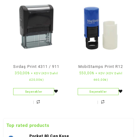
Sırdaş Print 4311 / 911
MobiStamps Print R12
350,00
₺
550,00
₺
+ KDV (KDV Dahil
+ KDV (KDV Dahil
420,00
₺
)
660,00
₺
)
Seçenekler
Seçenekler
Top rated products
Pocket 80 Cep Kaşe