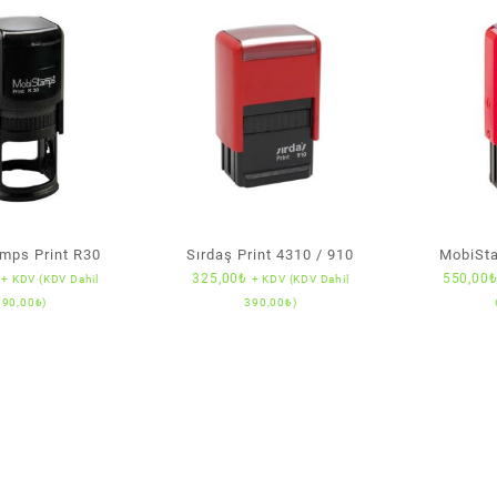
mps Print R30
Sırdaş Print 4310 / 910
MobiSta
325,00
₺
550,00
+ KDV (KDV Dahil
+ KDV (KDV Dahil
690,00
₺
)
390,00
₺
)