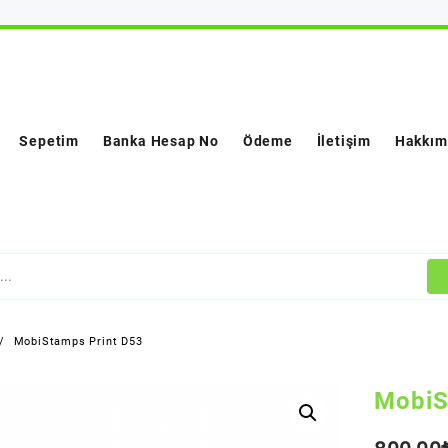
Sepetim
Banka Hesap No
Ödeme
İletişim
Hakkım
MobiStamps Print D53
MobiS