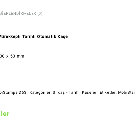
EĞERLENDIRMELER (0)
ürekkepli Tarihli Otomatik Kaşe
: 30 x 50 mm
biStamps D53
Kategoriler:
Sırdaş - Tarihli Kaşeler
Etiketler:
MobiSta
nler