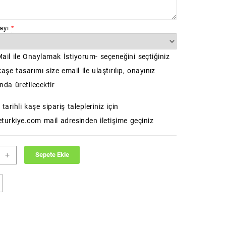
ayı
*
Mail ile Onaylamak İstiyorum- seçeneğini seçtiğiniz
şe tasarımı size email ile ulaştırılıp, onayınız
nda üretilecektir
 tarihli kaşe sipariş talepleriniz için
turkiye.com mail adresinden iletişime geçiniz
Stamps
+
Sepete Ekle