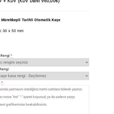
₺
+ KDV (KDV Dahil
960,00
₺
)
 Mürekkepli Tarihli Otomatik Kaşe
ı: 30 x 50 mm
 Rengi
*
Rengi
ı
*