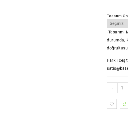
Tasarım On
-Tasarımı 
durumda, ka
doğrultusu
Farklı çeşit
satis@kase
Mobi
-
Print
D53
adet