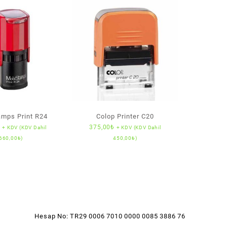
mps Print R24
Colop Printer C20
₺
375,00
₺
+ KDV (KDV Dahil
+ KDV (KDV Dahil
660,00
₺
)
450,00
₺
)
Hesap No: TR29 0006 7010 0000 0085 3886 76