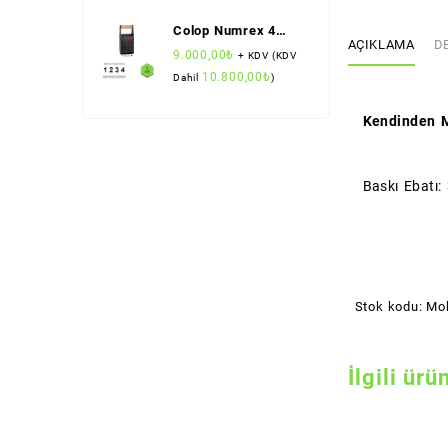
Colop Numrex 4
AÇIKLAMA
D
Bant Numaratör (25
9.000,00
₺
+ KDV (KDV
mm Rakam Boyu)
10.800,00
₺
Dahil
)
Kendinden M
Baskı Ebatı
Stok kodu:
Mo
İlgili ürü