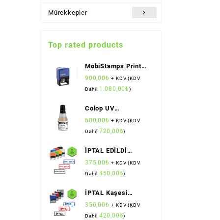
Mürekkepler
Top rated products
MobiStamps Print
265
900,00
₺
+ KDV (KDV
1.080,00
₺
Dahil
)
Colop UV
Mürekkebi
600,00
₺
+ KDV (KDV
720,00
₺
Dahil
)
İPTAL EDİLDİ
Kaşesi (Standart
375,00
₺
+ KDV (KDV
Boy) (Colop)
450,00
₺
Dahil
)
İPTAL Kaşesi
(Standart Boy)
350,00
₺
+ KDV (KDV
(Sırdaş)
420,00
₺
Dahil
)