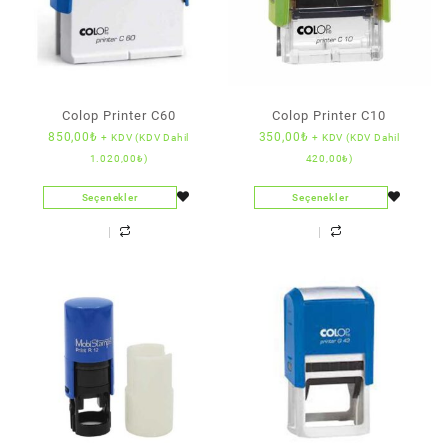
Colop Printer C60
Colop Printer C10
850,00
₺
350,00
₺
+ KDV (KDV Dahil
+ KDV (KDV Dahil
1.020,00
₺
)
420,00
₺
)
Seçenekler
Seçenekler