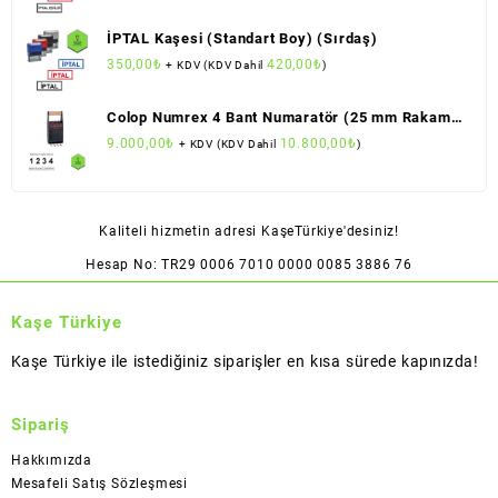
İPTAL Kaşesi (Standart Boy) (Sırdaş)
350,00
₺
420,00
₺
+ KDV (KDV Dahil
)
Colop Numrex 4 Bant Numaratör (25 mm Rakam
Boyu)
9.000,00
₺
10.800,00
₺
+ KDV (KDV Dahil
)
Kaliteli hizmetin adresi KaşeTürkiye'desiniz!
Hesap No: TR29 0006 7010 0000 0085 3886 76
Kaşe Türkiye
Kaşe Türkiye ile istediğiniz siparişler en kısa sürede kapınızda!
Sipariş
Hakkımızda
Mesafeli Satış Sözleşmesi