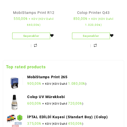
MobiStamps Print R12
Colop Printer Q43
550,00
₺
850,00
₺
+ KDV (KDV Dahil
+ KDV (KDV Dahil
660,00
₺
)
1.020,00
₺
)
Seçenekler
Seçenekler
Top rated products
MobiStamps Print 265
900,00
₺
1.080,00
₺
+ KDV (KDV Dahil
)
Colop UV Mürekkebi
600,00
₺
720,00
₺
+ KDV (KDV Dahil
)
İPTAL EDİLDİ Kaşesi (Standart Boy) (Colop)
375,00
₺
450,00
₺
+ KDV (KDV Dahil
)