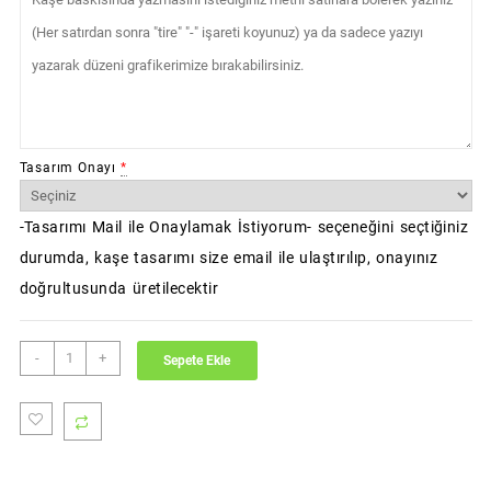
Tasarım Onayı
*
-Tasarımı Mail ile Onaylamak İstiyorum- seçeneğini seçtiğiniz
durumda, kaşe tasarımı size email ile ulaştırılıp, onayınız
doğrultusunda üretilecektir
MobiStamps
-
+
Sepete Ekle
Print
R24
adet