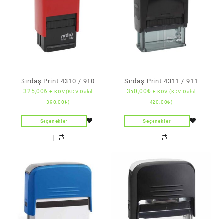
Sırdaş Print 4310 / 910
Sırdaş Print 4311 / 911
325,00
₺
350,00
₺
+ KDV (KDV Dahil
+ KDV (KDV Dahil
390,00
₺
)
420,00
₺
)
Seçenekler
Seçenekler