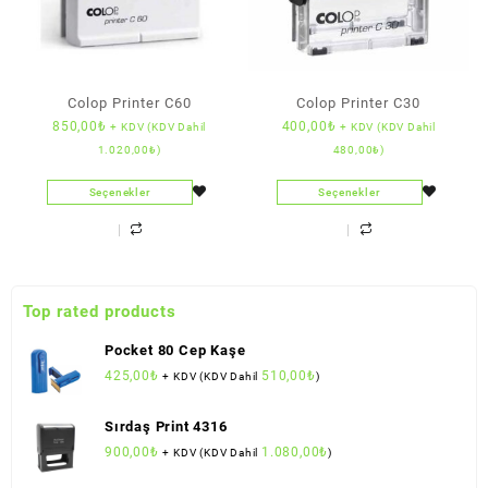
Colop Printer C60
Colop Printer C30
850,00
₺
400,00
₺
+ KDV (KDV Dahil
+ KDV (KDV Dahil
1.020,00
₺
)
480,00
₺
)
Seçenekler
Seçenekler
Top rated products
Pocket 80 Cep Kaşe
425,00
₺
510,00
₺
+ KDV (KDV Dahil
)
Sırdaş Print 4316
900,00
₺
1.080,00
₺
+ KDV (KDV Dahil
)