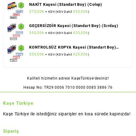
NAKİT Kaşesi (Standart Boy) (Colop)
375,00
₺
450,00
₺
+ KDV (KDV Dahil
)
GEÇERSİZDİR Kaşesi (Standart Boy) (Sırdaş)
350,00
₺
420,00
₺
+ KDV (KDV Dahil
)
KONTROLSÜZ KOPYA Kaşesi (Standart Boy)
(Sırdaş)
350,00
₺
420,00
₺
+ KDV (KDV Dahil
)
Kaliteli hizmetin adresi KaşeTürkiye'desiniz!
Hesap No: TR29 0006 7010 0000 0085 3886 76
Kaşe Türkiye
Kaşe Türkiye ile istediğiniz siparişler en kısa sürede kapınızda!
Sipariş