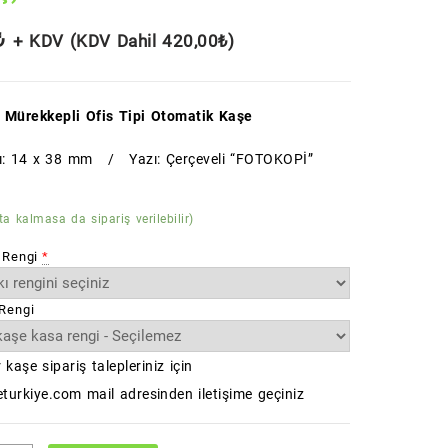
₺
+ KDV (KDV Dahil
420,00
₺
)
 Mürekkepli Ofis Tipi Otomatik Kaşe
tı: 14 x 38 mm / Yazı: Çerçeveli “FOTOKOPİ”
ta kalmasa da sipariş verilebilir)
 Rengi
*
Rengi
 kaşe sipariş talepleriniz için
turkiye.com mail adresinden iletişime geçiniz