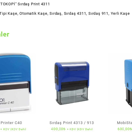
TOKOPİ" Sırdaş Print 4311
Tipi Kaşe
,
Otomatik Kaşe
,
Sırdaş
,
Sırdaş 4311
,
Sırdaş 911
,
Yerli Kaşe
nler
 Printer C40
Sırdaş Print 4313 / 913
MobiSta
400,00
₺
600,00
+ KDV (KDV Dahil
+ KDV (KDV Dahil