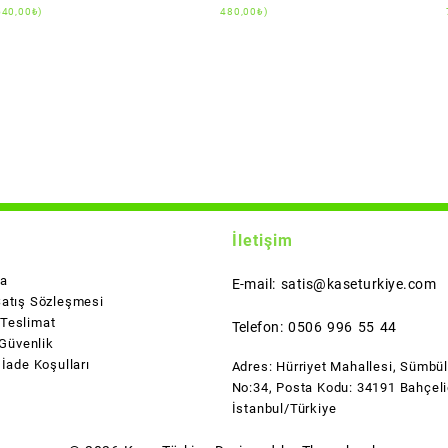
540,00
₺
)
480,00
₺
)
İletişim
da
E-mail: satis@kaseturkiye.com
Satış Sözleşmesi
Teslimat
Telefon: 0506 996 55 44
 Güvenlik
 İade Koşulları
Adres: Hürriyet Mahallesi, Sümbü
No:34, Posta Kodu: 34191 Bahçeli
İstanbul/Türkiye