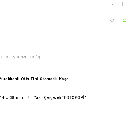
FOTO
-
Kaşes
(Stan
Boy)
(Sırd
adet
EĞERLENDIRMELER (0)
ürekkepli Ofis Tipi Otomatik Kaşe
: 14 x 38 mm / Yazı: Çerçeveli “FOTOKOPİ”