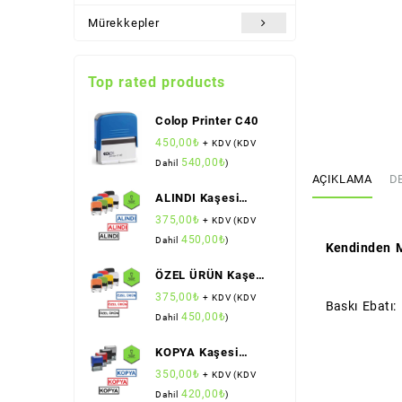
Mürekkepler
Top rated products
Colop Printer C40
450,00
₺
+ KDV (KDV
540,00
₺
Dahil
)
AÇIKLAMA
D
ALINDI Kaşesi
(Standart Boy)
375,00
₺
+ KDV (KDV
(Colop)
450,00
₺
Dahil
)
Kendinden M
ÖZEL ÜRÜN Kaşesi
(Standart Boy)
375,00
₺
+ KDV (KDV
Baskı Ebatı
(Colop)
450,00
₺
Dahil
)
KOPYA Kaşesi
(Standart Boy)
350,00
₺
+ KDV (KDV
(Sırdaş)
420,00
₺
Dahil
)