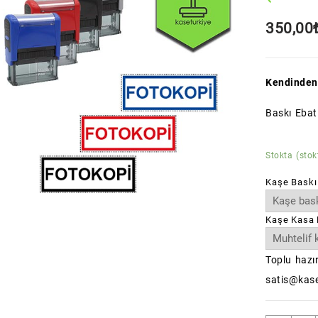
350,00
Kendinden
Baskı Eba
Stokta (stok
Kaşe Baskı
Kaşe Kasa 
Toplu hazır
satis@kase