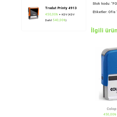
Stok kodu:
"FO
Trodat Printy 4913
Etiketler:
Ofis 
450,00
₺
+ KDV (KDV
540,00
₺
Dahil
)
İlgili ürü
Colop
450,00
₺