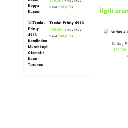
350,00
₺
+ KDV (KDV
(Sırdaş)
420,00
₺
Dahil
)
İlgili ürü
Trodat Printy 4913
450,00
₺
+ KDV (KDV
540,00
₺
Dahil
)
Sırdaş P
350,00
₺