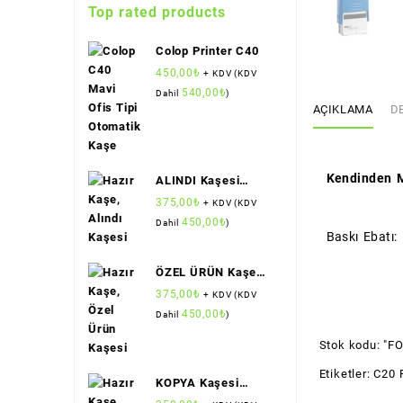
Top rated products
Colop Printer C40
450,00
₺
+ KDV (KDV
540,00
₺
Dahil
)
AÇIKLAMA
D
Kendinden M
ALINDI Kaşesi
(Standart Boy)
375,00
₺
+ KDV (KDV
(Colop)
450,00
₺
Dahil
)
Baskı Ebatı
ÖZEL ÜRÜN Kaşesi
(Standart Boy)
375,00
₺
+ KDV (KDV
(Colop)
450,00
₺
Dahil
)
Stok kodu:
"FO
Etiketler:
C20 P
KOPYA Kaşesi
(Standart Boy)