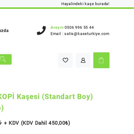
Hayalindeki kaşe burada!
Arayın
0506 996 55 44
ızda
Email :
satis@kaseturkiye.com
OPİ Kaşesi (Standart Boy)
p)
₺
+ KDV (KDV Dahil
450,00
₺
)