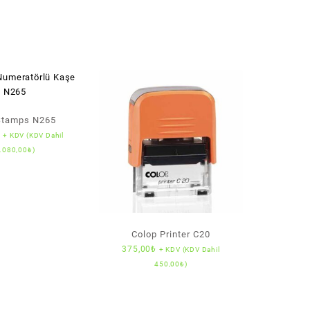
Stamps N265
₺
+ KDV (KDV Dahil
.080,00
₺
)
Colop Printer C20
375,00
₺
+ KDV (KDV Dahil
450,00
₺
)