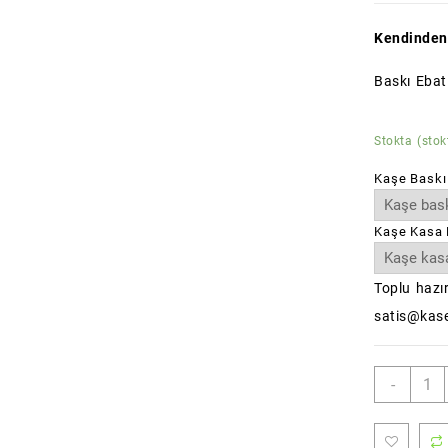
Kendinden
Baskı Ebat
Stokta (stok
Kaşe Baskı
Kaşe Kasa 
Toplu hazır
satis@kase
FOTO
-
Kaşes
(Stan
Boy)