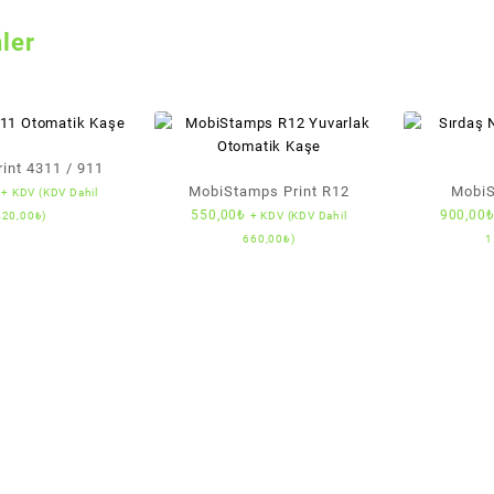
nler
rint 4311 / 911
MobiStamps Print R12
Mobi
+ KDV (KDV Dahil
550,00
₺
900,00
420,00
₺
)
+ KDV (KDV Dahil
660,00
₺
)
1