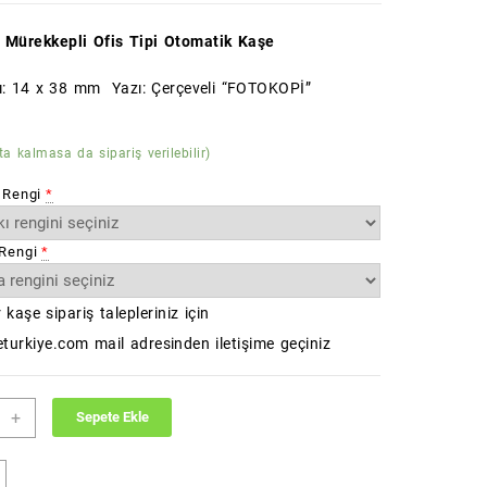
 Mürekkepli Ofis Tipi Otomatik Kaşe
ı: 14 x 38 mm Yazı: Çerçeveli “FOTOKOPİ”
ta kalmasa da sipariş verilebilir)
 Rengi
*
Rengi
*
 kaşe sipariş talepleriniz için
turkiye.com mail adresinden iletişime geçiniz
KOPİ
+
Sepete Ekle
i
dart