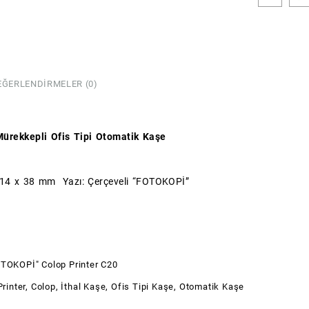
(Colo
adet
EĞERLENDIRMELER (0)
ürekkepli Ofis Tipi Otomatik Kaşe
: 14 x 38 mm Yazı: Çerçeveli “FOTOKOPİ”
TOKOPİ" Colop Printer C20
rinter
,
Colop
,
İthal Kaşe
,
Ofis Tipi Kaşe
,
Otomatik Kaşe