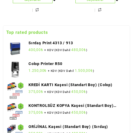
Top rated products
Sırdaş Print 4313 / 913
400,00
₺
480,00
₺
+ KDV (KDV Dahil
)
Colop Printer R50
1.250,00
₺
1.500,00
₺
+ KDV (KDV Dahil
)
KREDİ KARTI Kaşesi (Standart Boy) (Colop)
375,00
₺
450,00
₺
+ KDV (KDV Dahil
)
KONTROLSÜZ KOPYA Kaşesi (Standart Boy)
(Colop)
375,00
₺
450,00
₺
+ KDV (KDV Dahil
)
ORİJİNAL Kaşesi (Standart Boy) (Sırdaş)