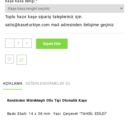
Kaşe Kasa Rengi
*
Toplu hazır kaşe sipariş talepleriniz için
satis@kaseturkiye.com mail adresinden iletişime geçiniz
TAHSİL
-
+
Sepete Ekle
EDİLDİ
Kaşesi
(Standart
Boy)
(Colop)
adet
AÇIKLAMA
DEĞERLENDIRMELER (0)
Kendinden Mürekkepli Ofis Tipi Otomatik Kaşe
Baskı Ebatı: 14 x 38 mm Yazı: Çerçeveli “TAHSİL EDİLDİ”