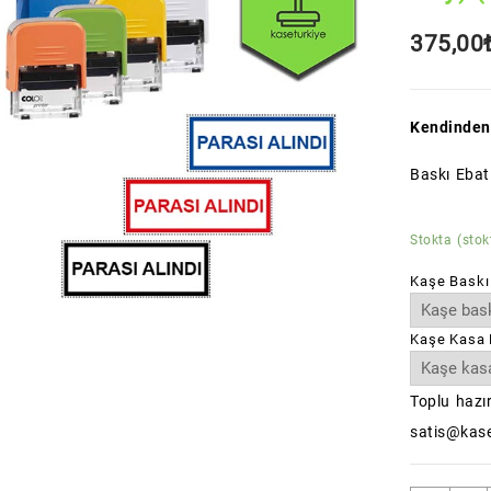
375,00
Kendinden
Baskı Ebat
Stokta (stok
Kaşe Baskı
Kaşe Kasa 
Toplu hazır
satis@kase