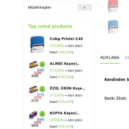
Mürekkepler
Top rated products
Colop Printer C40
450,00
₺
+ KDV (KDV
540,00
₺
Dahil
)
AÇIKLAMA
D
ALINDI Kaşesi
(Standart Boy)
375,00
₺
+ KDV (KDV
(Colop)
450,00
₺
Dahil
)
Kendinden M
ÖZEL ÜRÜN Kaşesi
(Standart Boy)
375,00
₺
+ KDV (KDV
Baskı Ebatı:
(Colop)
450,00
₺
Dahil
)
KOPYA Kaşesi
(Standart Boy)
350,00
₺
+ KDV (KDV
(Sırdaş)
420,00
₺
Dahil
)