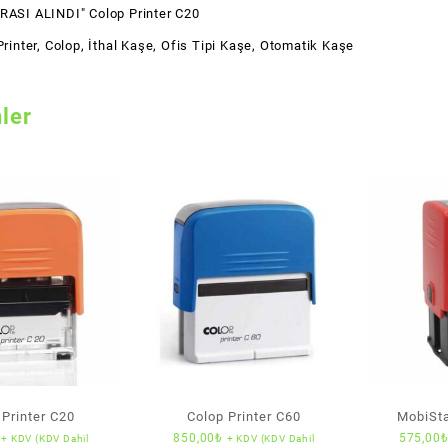
RASI ALINDI" Colop Printer C20
rinter
,
Colop
,
İthal Kaşe
,
Ofis Tipi Kaşe
,
Otomatik Kaşe
nler
 Printer C20
Colop Printer C60
MobiSta
850,00
₺
575,00
+ KDV (KDV Dahil
+ KDV (KDV Dahil