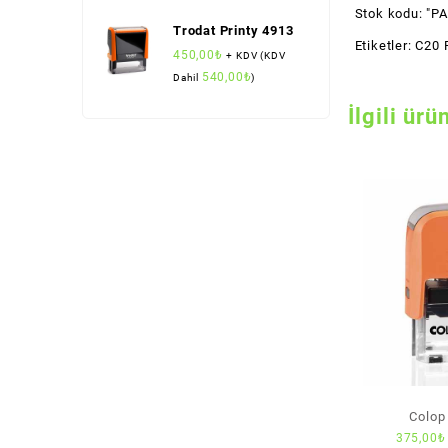
Stok kodu:
"PA
Trodat Printy 4913
Etiketler:
C20 P
450,00
₺
+ KDV (KDV
540,00
₺
Dahil
)
İlgili ürü
Colop
375,00
₺