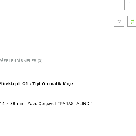
PARA
-
ALIND
Kaşes
(Stan
Boy)
(Colo
adet
EĞERLENDIRMELER (0)
ürekkepli Ofis Tipi Otomatik Kaşe
 14 x 38 mm Yazı: Çerçeveli “PARASI ALINDI”