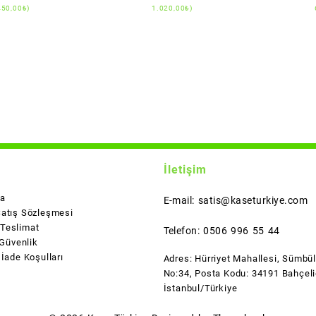
450,00
₺
)
1.020,00
₺
)
İletişim
da
E-mail: satis@kaseturkiye.com
Satış Sözleşmesi
Teslimat
Telefon: 0506 996 55 44
 Güvenlik
 İade Koşulları
Adres: Hürriyet Mahallesi, Sümbü
No:34, Posta Kodu: 34191 Bahçeli
İstanbul/Türkiye