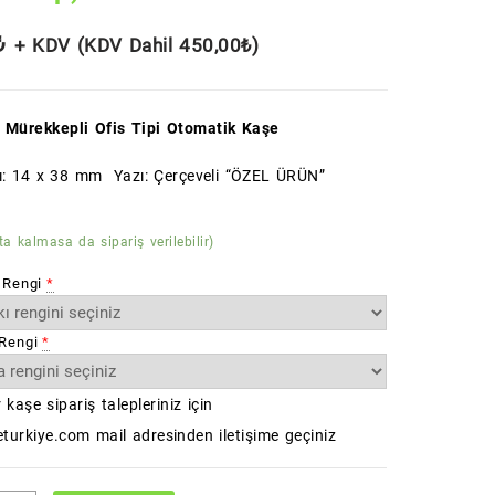
₺
+ KDV (KDV Dahil
450,00
₺
)
 Mürekkepli Ofis Tipi Otomatik Kaşe
ı: 14 x 38 mm Yazı: Çerçeveli “ÖZEL ÜRÜN”
ta kalmasa da sipariş verilebilir)
 Rengi
*
Rengi
*
 kaşe sipariş talepleriniz için
turkiye.com mail adresinden iletişime geçiniz