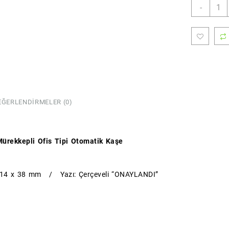
ONAY
-
Kaşes
(Stan
Boy)
(Sırd
adet
EĞERLENDIRMELER (0)
ürekkepli Ofis Tipi Otomatik Kaşe
: 14 x 38 mm / Yazı: Çerçeveli “ONAYLANDI”