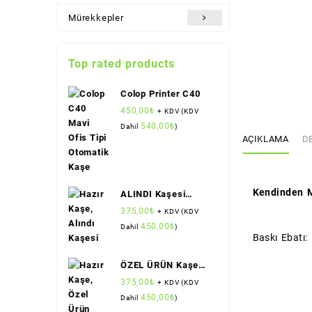
Mürekkepler
Top rated products
Colop Printer C40
450,00
₺
+ KDV (KDV
540,00
₺
Dahil
)
AÇIKLAMA
D
Kendinden M
ALINDI Kaşesi
(Standart Boy)
375,00
₺
+ KDV (KDV
(Colop)
450,00
₺
Dahil
)
Baskı Ebatı
ÖZEL ÜRÜN Kaşesi
(Standart Boy)
375,00
₺
+ KDV (KDV
(Colop)
450,00
₺
Dahil
)