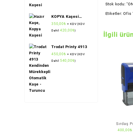
Stok kodu:
"ON
Etiketler:
Ofis 
KOPYA Kaşesi
(Standart Boy)
350,00
₺
+ KDV (KDV
(Sırdaş)
420,00
₺
Dahil
)
İlgili ürü
Trodat Printy 4913
450,00
₺
+ KDV (KDV
540,00
₺
Dahil
)
Sırdaş P
400,00
₺