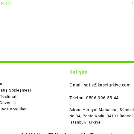
480,00
₺
)
1
İletişim
da
E-mail: satis@kaseturkiye.com
Satış Sözleşmesi
Teslimat
Telefon: 0506 996 55 44
 Güvenlik
 İade Koşulları
Adres: Hürriyet Mahallesi, Sümbü
No:34, Posta Kodu: 34191 Bahçeli
İstanbul/Türkiye