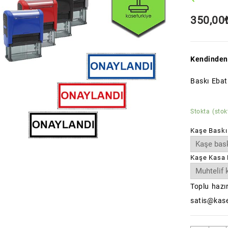
350,00
Kendinden
Baskı Eba
Stokta (stok
Kaşe Baskı
Kaşe Kasa 
Toplu hazır
satis@kase