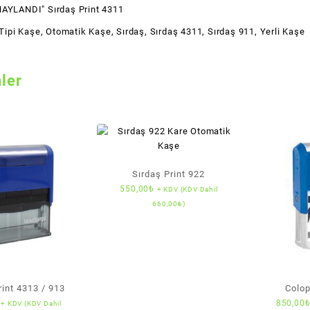
AYLANDI" Sırdaş Print 4311
Tipi Kaşe
,
Otomatik Kaşe
,
Sırdaş
,
Sırdaş 4311
,
Sırdaş 911
,
Yerli Kaşe
nler
Sırdaş Print 922
550,00
₺
+ KDV (KDV Dahil
660,00
₺
)
rint 4313 / 913
Colop
850,00
+ KDV (KDV Dahil