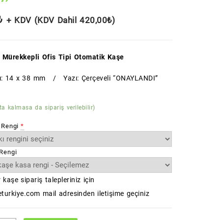
₺
+ KDV (KDV Dahil
420,00
₺
)
 Mürekkepli Ofis Tipi Otomatik Kaşe
tı: 14 x 38 mm / Yazı: Çerçeveli “ONAYLANDI”
ta kalmasa da sipariş verilebilir)
 Rengi
*
Rengi
 kaşe sipariş talepleriniz için
turkiye.com mail adresinden iletişime geçiniz