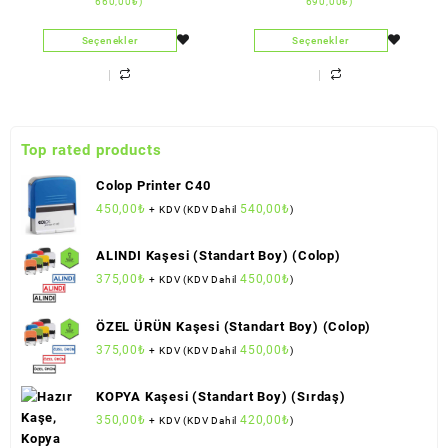
660,00
₺
)
690,00
₺
)
Seçenekler
Seçenekler
Top rated products
Colop Printer C40
450,00
₺
540,00
₺
+ KDV (KDV Dahil
)
ALINDI Kaşesi (Standart Boy) (Colop)
375,00
₺
450,00
₺
+ KDV (KDV Dahil
)
ÖZEL ÜRÜN Kaşesi (Standart Boy) (Colop)
375,00
₺
450,00
₺
+ KDV (KDV Dahil
)
KOPYA Kaşesi (Standart Boy) (Sırdaş)
350,00
₺
420,00
₺
+ KDV (KDV Dahil
)