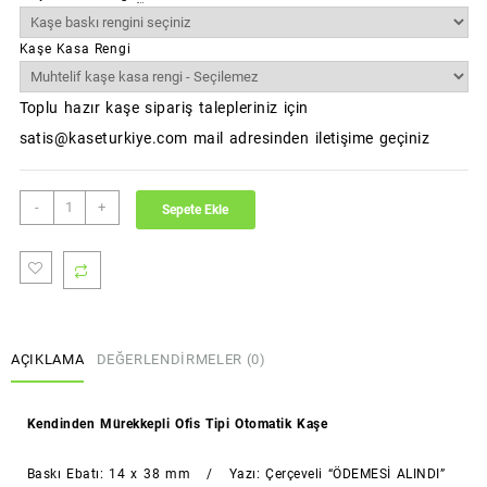
Kaşe Kasa Rengi
Toplu hazır kaşe sipariş talepleriniz için
satis@kaseturkiye.com mail adresinden iletişime geçiniz
ÖDEMESİ
-
+
Sepete Ekle
ALINDI
Kaşesi
(Standart
Boy)
(Sırdaş)
adet
AÇIKLAMA
DEĞERLENDIRMELER (0)
Kendinden Mürekkepli Ofis Tipi Otomatik Kaşe
Baskı Ebatı: 14 x 38 mm / Yazı: Çerçeveli “ÖDEMESİ ALINDI”