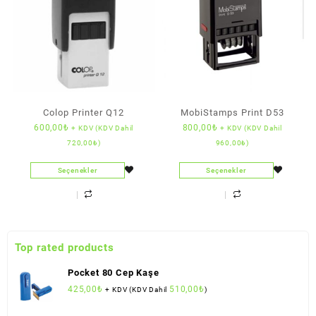
Colop Printer Q12
MobiStamps Print D53
600,00
₺
800,00
₺
+ KDV (KDV Dahil
+ KDV (KDV Dahil
720,00
₺
)
960,00
₺
)
Seçenekler
Seçenekler
Top rated products
Pocket 80 Cep Kaşe
425,00
₺
510,00
₺
+ KDV (KDV Dahil
)