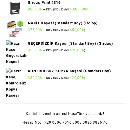
Sırdaş Print 4316
900,00
₺
1.080,00
₺
+ KDV (KDV Dahil
)
NAKİT Kaşesi (Standart Boy) (Colop)
375,00
₺
450,00
₺
+ KDV (KDV Dahil
)
GEÇERSİZDİR Kaşesi (Standart Boy) (Sırdaş)
350,00
₺
420,00
₺
+ KDV (KDV Dahil
)
KONTROLSÜZ KOPYA Kaşesi (Standart Boy)
(Sırdaş)
350,00
₺
420,00
₺
+ KDV (KDV Dahil
)
Kaliteli hizmetin adresi KaşeTürkiye'desiniz!
Hesap No: TR29 0006 7010 0000 0085 3886 76