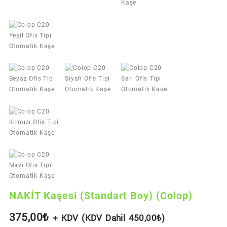
NAKİT Kaşesi (Standart Boy) (Colop)
375,00
₺
+ KDV (KDV Dahil
450,00
₺
)