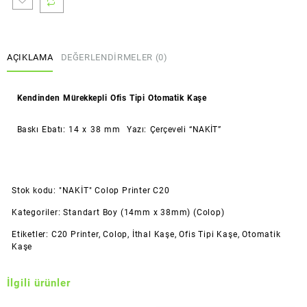
Boy)
(Colop)
adet
AÇIKLAMA
DEĞERLENDIRMELER (0)
Kendinden Mürekkepli Ofis Tipi Otomatik Kaşe
Baskı Ebatı: 14 x 38 mm Yazı: Çerçeveli “NAKİT”
Stok kodu:
"NAKİT" Colop Printer C20
Kategoriler:
Standart Boy (14mm x 38mm) (Colop)
Etiketler:
C20 Printer
,
Colop
,
İthal Kaşe
,
Ofis Tipi Kaşe
,
Otomatik
Kaşe
İlgili ürünler