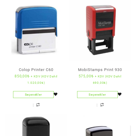
Colop Printer C60
MobiStamps Print 930
850,00
₺
575,00
₺
+ KDV (KDV Dahil
+ KDV (KDV Dahil
1.020,00
₺
)
690,00
₺
)
Seçenekler
Seçenekler