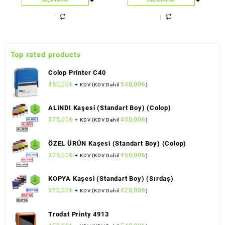
Top rated products
Colop Printer C40
450,00
₺
540,00
₺
+ KDV (KDV Dahil
)
ALINDI Kaşesi (Standart Boy) (Colop)
375,00
₺
450,00
₺
+ KDV (KDV Dahil
)
ÖZEL ÜRÜN Kaşesi (Standart Boy) (Colop)
375,00
₺
450,00
₺
+ KDV (KDV Dahil
)
KOPYA Kaşesi (Standart Boy) (Sırdaş)
350,00
₺
420,00
₺
+ KDV (KDV Dahil
)
Trodat Printy 4913