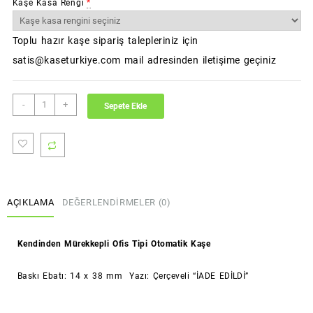
Kaşe Kasa Rengi
*
Toplu hazır kaşe sipariş talepleriniz için
satis@kaseturkiye.com mail adresinden iletişime geçiniz
İADE
-
+
Sepete Ekle
EDİLDİ
Kaşesi
(Standart
Boy)
(Colop)
adet
AÇIKLAMA
DEĞERLENDIRMELER (0)
Kendinden Mürekkepli Ofis Tipi Otomatik Kaşe
Baskı Ebatı: 14 x 38 mm Yazı: Çerçeveli “İADE EDİLDİ”