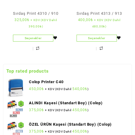
Sırdaş Print 4310 / 910
Sırdaş Print 4313 / 913
325,00
₺
400,00
₺
+ KDV (KDV Dahil
+ KDV (KDV Dahil
390,00
₺
)
480,00
₺
)
Seçenekler
Seçenekler
Top rated products
Colop Printer C40
450,00
₺
540,00
₺
+ KDV (KDV Dahil
)
ALINDI Kaşesi (Standart Boy) (Colop)
375,00
₺
450,00
₺
+ KDV (KDV Dahil
)
ÖZEL ÜRÜN Kaşesi (Standart Boy) (Colop)
375,00
₺
450,00
₺
+ KDV (KDV Dahil
)