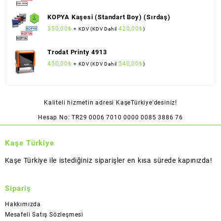
KOPYA Kaşesi (Standart Boy) (Sırdaş)
350,00
₺
420,00
₺
+ KDV (KDV Dahil
)
Trodat Printy 4913
450,00
₺
540,00
₺
+ KDV (KDV Dahil
)
Kaliteli hizmetin adresi KaşeTürkiye'desiniz!
Hesap No: TR29 0006 7010 0000 0085 3886 76
Kaşe Türkiye
Kaşe Türkiye ile istediğiniz siparişler en kısa sürede kapınızda!
Sipariş
Hakkımızda
Mesafeli Satış Sözleşmesi