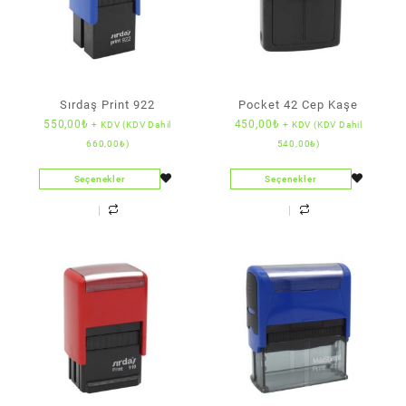
Sırdaş Print 922
Pocket 42 Cep Kaşe
550,00
₺
450,00
₺
+ KDV (KDV Dahil
+ KDV (KDV Dahil
660,00
₺
)
540,00
₺
)
Seçenekler
Seçenekler