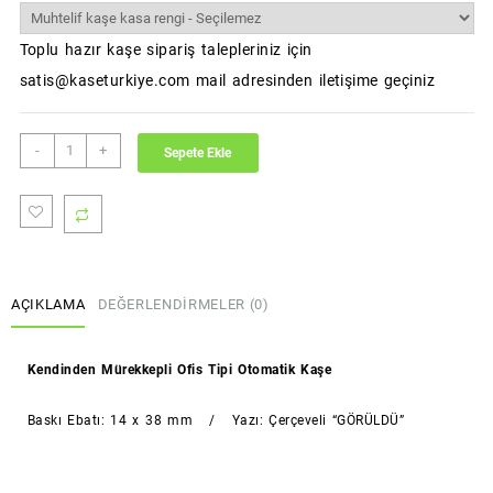
Toplu hazır kaşe sipariş talepleriniz için
satis@kaseturkiye.com mail adresinden iletişime geçiniz
GÖRÜLDÜ
-
+
Sepete Ekle
Kaşesi
(Standart
Boy)
(Sırdaş)
adet
AÇIKLAMA
DEĞERLENDIRMELER (0)
Kendinden Mürekkepli Ofis Tipi Otomatik Kaşe
Baskı Ebatı: 14 x 38 mm / Yazı: Çerçeveli “GÖRÜLDÜ”