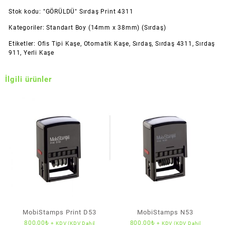
Stok kodu:
"GÖRÜLDÜ" Sırdaş Print 4311
Kategoriler:
Standart Boy (14mm x 38mm) (Sırdaş)
Etiketler:
Ofis Tipi Kaşe
,
Otomatik Kaşe
,
Sırdaş
,
Sırdaş 4311
,
Sırdaş
911
,
Yerli Kaşe
İlgili ürünler
MobiStamps Print D53
MobiStamps N53
800,00
₺
800,00
₺
+ KDV (KDV Dahil
+ KDV (KDV Dahil