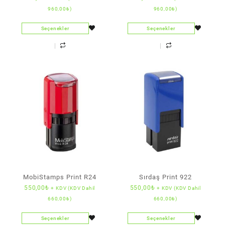
960,00
₺
)
960,00
₺
)
Seçenekler
Seçenekler
MobiStamps Print R24
Sırdaş Print 922
550,00
₺
550,00
₺
+ KDV (KDV Dahil
+ KDV (KDV Dahil
660,00
₺
)
660,00
₺
)
Seçenekler
Seçenekler