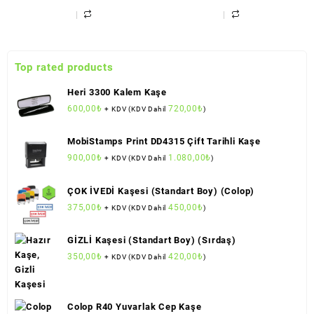
Top rated products
Heri 3300 Kalem Kaşe
600,00
₺
720,00
₺
+ KDV (KDV Dahil
)
MobiStamps Print DD4315 Çift Tarihli Kaşe
900,00
₺
1.080,00
₺
+ KDV (KDV Dahil
)
ÇOK İVEDİ Kaşesi (Standart Boy) (Colop)
375,00
₺
450,00
₺
+ KDV (KDV Dahil
)
GİZLİ Kaşesi (Standart Boy) (Sırdaş)
350,00
₺
420,00
₺
+ KDV (KDV Dahil
)
Colop R40 Yuvarlak Cep Kaşe