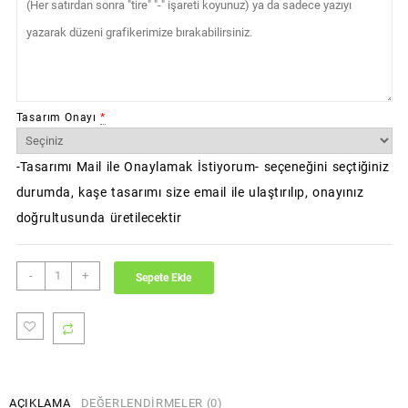
Tasarım Onayı
*
-Tasarımı Mail ile Onaylamak İstiyorum- seçeneğini seçtiğiniz
durumda, kaşe tasarımı size email ile ulaştırılıp, onayınız
doğrultusunda üretilecektir
Colop
-
+
Sepete Ekle
Oval
30
Pocket
Stamp
Elips
Cep
AÇIKLAMA
DEĞERLENDIRMELER (0)
Kaşe