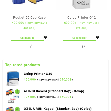
Pocket 50 Cep Kaşe
Colop Printer Q12
400,00
₺
600,00
₺
+ KDV (KDV Dahil
+ KDV (KDV Dahil
480,00
₺
)
720,00
₺
)
Seçenekler
Seçenekler
Top rated products
Colop Printer C40
450,00
₺
540,00
₺
+ KDV (KDV Dahil
)
ALINDI Kaşesi (Standart Boy) (Colop)
375,00
₺
450,00
₺
+ KDV (KDV Dahil
)
ÖZEL ÜRÜN Kaşesi (Standart Boy) (Colop)