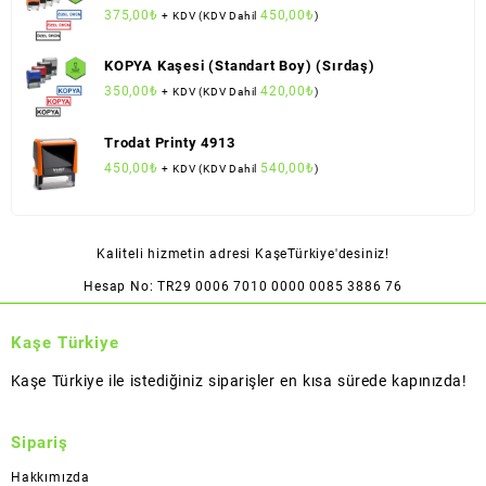
375,00
₺
450,00
₺
+ KDV (KDV Dahil
)
KOPYA Kaşesi (Standart Boy) (Sırdaş)
350,00
₺
420,00
₺
+ KDV (KDV Dahil
)
Trodat Printy 4913
450,00
₺
540,00
₺
+ KDV (KDV Dahil
)
Kaliteli hizmetin adresi KaşeTürkiye'desiniz!
Hesap No: TR29 0006 7010 0000 0085 3886 76
Kaşe Türkiye
Kaşe Türkiye ile istediğiniz siparişler en kısa sürede kapınızda!
Sipariş
Hakkımızda