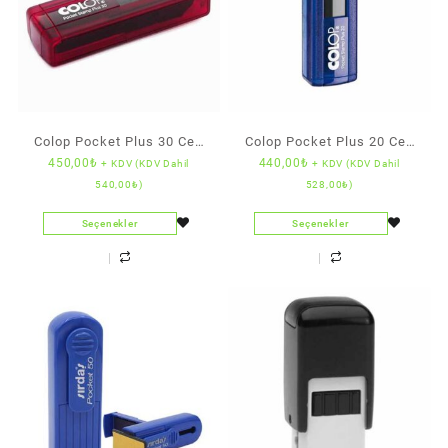
Colop Pocket Plus 30 Cep
Colop Pocket Plus 20 Cep
450,00
₺
440,00
₺
+ KDV (KDV Dahil
+ KDV (KDV Dahil
Kaşe (Mavi Mürekkepli)
Kaşe (Mavi Mürekkepli)
540,00
₺
)
528,00
₺
)
Seçenekler
Seçenekler