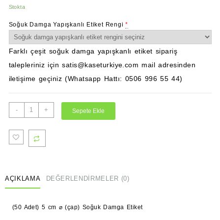
Stokta
Soğuk Damga Yapışkanlı Etiket Rengi
*
Farklı çeşit soğuk damga yapışkanlı etiket sipariş
talepleriniz için satis@kaseturkiye.com mail adresinden
iletişime geçiniz (Whatsapp Hattı: 0506 996 55 44)
(50
-
+
Sepete Ekle
Adet)
5
cm
Çap
Soğuk
Damga
AÇIKLAMA
DEĞERLENDIRMELER (0)
Etiket
adet
(50 Adet) 5 cm
⌀ (çap)
Soğuk Damga Etiket