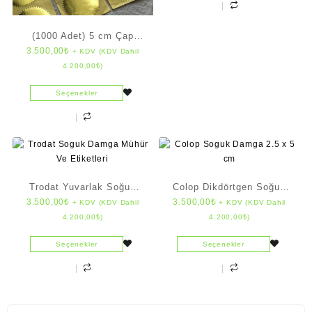
(1000 Adet) 5 cm Çap
3.500,00
₺
+ KDV (KDV Dahil
Soğuk Damga Etiket
4.200,00
₺
)
Seçenekler
Trodat Yuvarlak Soğuk
Colop Dikdörtgen Soğuk
3.500,00
₺
3.500,00
₺
+ KDV (KDV Dahil
+ KDV (KDV Dahil
Damga (4 cm çap)
Damga (2.5 x 5 cm)
4.200,00
₺
)
4.200,00
₺
)
Seçenekler
Seçenekler