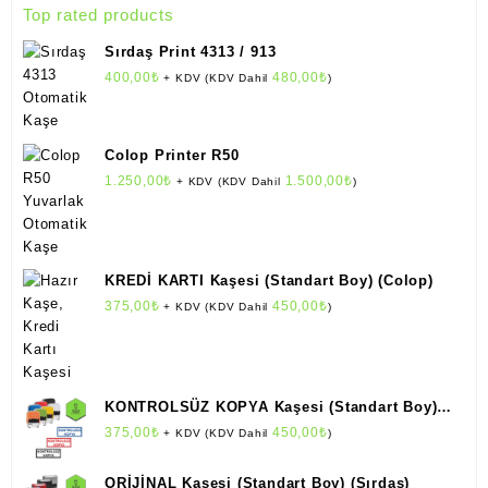
Top rated products
Sırdaş Print 4313 / 913
400,00
₺
480,00
₺
+ KDV (KDV Dahil
)
Colop Printer R50
1.250,00
₺
1.500,00
₺
+ KDV (KDV Dahil
)
KREDİ KARTI Kaşesi (Standart Boy) (Colop)
375,00
₺
450,00
₺
+ KDV (KDV Dahil
)
KONTROLSÜZ KOPYA Kaşesi (Standart Boy)
(Colop)
375,00
₺
450,00
₺
+ KDV (KDV Dahil
)
ORİJİNAL Kaşesi (Standart Boy) (Sırdaş)