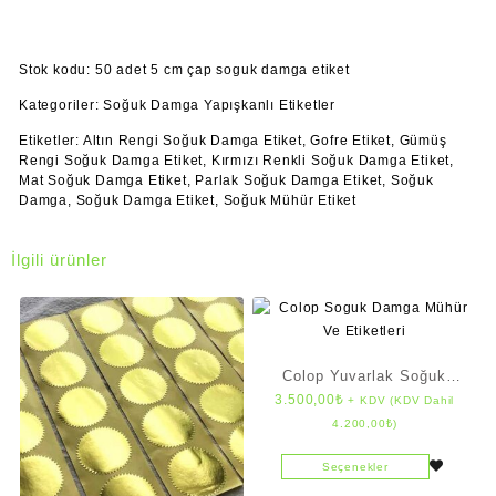
Stok kodu:
50 adet 5 cm çap soguk damga etiket
Kategoriler:
Soğuk Damga Yapışkanlı Etiketler
Etiketler:
Altın Rengi Soğuk Damga Etiket
,
Gofre Etiket
,
Gümüş
Rengi Soğuk Damga Etiket
,
Kırmızı Renkli Soğuk Damga Etiket
,
Mat Soğuk Damga Etiket
,
Parlak Soğuk Damga Etiket
,
Soğuk
Damga
,
Soğuk Damga Etiket
,
Soğuk Mühür Etiket
İlgili ürünler
Colop Yuvarlak Soğuk
3.500,00
₺
+ KDV (KDV Dahil
Damga (4 cm çap)
4.200,00
₺
)
Seçenekler