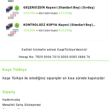
GEÇERSİZDİR Kaşesi (Standart Boy) (Sırdaş)
350,00
₺
420,00
₺
+ KDV (KDV Dahil
)
KONTROLSÜZ KOPYA Kaşesi (Standart Boy)
(Sırdaş)
350,00
₺
420,00
₺
+ KDV (KDV Dahil
)
Kaliteli hizmetin adresi KaşeTürkiye'desiniz!
Hesap No: TR29 0006 7010 0000 0085 3886 76
Kaşe Türkiye
Kaşe Türkiye ile istediğiniz siparişler en kısa sürede kapınızda!
Sipariş
Hakkımızda
Mesafeli Satış Sözleşmesi