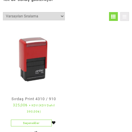
Sırdaş Print 4310 / 910
325,00
₺
+ KDV (KDV Dahil
390,00
₺
)
Seçenekler