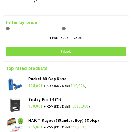
Filter by price
Fiyat:
320₺
—
330₺
En
En
düş
yük
Filtrele
fiya
fiya
Top rated products
Pocket 80 Cep Kaşe
425,00
₺
510,00
₺
+ KDV (KDV Dahil
)
Sırdaş Print 4316
900,00
₺
1.080,00
₺
+ KDV (KDV Dahil
)
NAKİT Kaşesi (Standart Boy) (Colop)
375,00
₺
450,00
₺
+ KDV (KDV Dahil
)