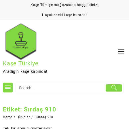
Skip
Kaşe Türkiye mağazasına hoşgeldiniz!
to
content
Hayalindeki kaşe burada!
Kaşe Türkiye
Aradığın kaşe kapında!
Etiket:
Sırdaş 910
Home
Ürünler
Sırdaş 910
Tek bir sonuç gösteriliyor