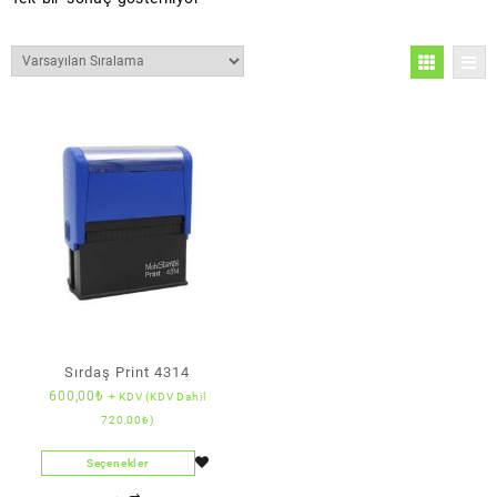
Sırdaş Print 4314
600,00
₺
+ KDV (KDV Dahil
720,00
₺
)
Seçenekler