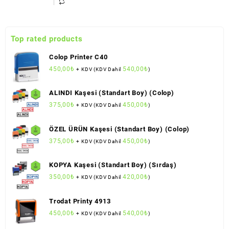
Top rated products
Colop Printer C40
450,00
₺
540,00
₺
+ KDV (KDV Dahil
)
ALINDI Kaşesi (Standart Boy) (Colop)
375,00
₺
450,00
₺
+ KDV (KDV Dahil
)
ÖZEL ÜRÜN Kaşesi (Standart Boy) (Colop)
375,00
₺
450,00
₺
+ KDV (KDV Dahil
)
KOPYA Kaşesi (Standart Boy) (Sırdaş)
350,00
₺
420,00
₺
+ KDV (KDV Dahil
)
Trodat Printy 4913
450,00
₺
540,00
₺
+ KDV (KDV Dahil
)