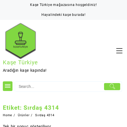
Skip
Kaşe Türkiye mağazasına hoşgeldiniz!
to
content
Hayalindeki kaşe burada!
Kaşe Türkiye
Aradığın kaşe kapında!
Etiket:
Sırdaş 4314
Home
Ürünler
Sırdaş 4314
Tek bir sonuç gösteriliyor