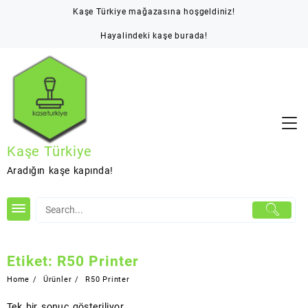
Skip
Kaşe Türkiye mağazasına hoşgeldiniz!
to
content
Hayalindeki kaşe burada!
Kaşe Türkiye
Aradığın kaşe kapında!
Etiket:
R50 Printer
Home
Ürünler
R50 Printer
Tek bir sonuç gösteriliyor