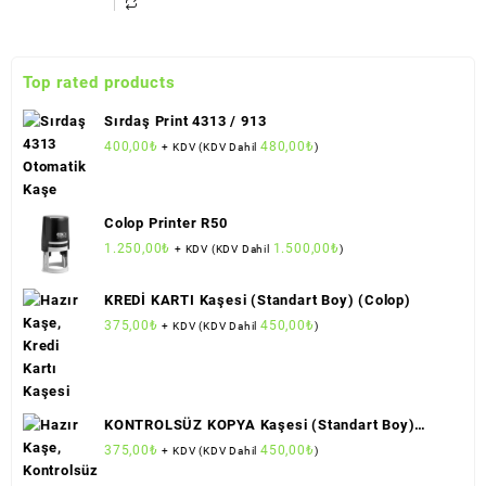
Top rated products
Sırdaş Print 4313 / 913
400,00
₺
480,00
₺
+ KDV (KDV Dahil
)
Colop Printer R50
1.250,00
₺
1.500,00
₺
+ KDV (KDV Dahil
)
KREDİ KARTI Kaşesi (Standart Boy) (Colop)
375,00
₺
450,00
₺
+ KDV (KDV Dahil
)
KONTROLSÜZ KOPYA Kaşesi (Standart Boy)
(Colop)
375,00
₺
450,00
₺
+ KDV (KDV Dahil
)