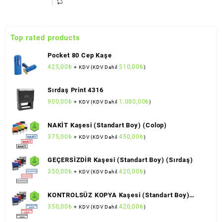
Top rated products
Pocket 80 Cep Kaşe
425,00
₺
510,00
₺
+ KDV (KDV Dahil
)
Sırdaş Print 4316
900,00
₺
1.080,00
₺
+ KDV (KDV Dahil
)
NAKİT Kaşesi (Standart Boy) (Colop)
375,00
₺
450,00
₺
+ KDV (KDV Dahil
)
GEÇERSİZDİR Kaşesi (Standart Boy) (Sırdaş)
350,00
₺
420,00
₺
+ KDV (KDV Dahil
)
KONTROLSÜZ KOPYA Kaşesi (Standart Boy)
(Sırdaş)
350,00
₺
420,00
₺
+ KDV (KDV Dahil
)