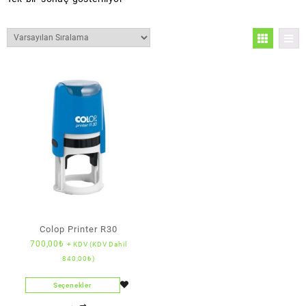
Colop Printer R30
700,00
₺
+ KDV (KDV Dahil
840,00
₺
)
Seçenekler