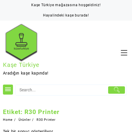
Skip
Kaşe Türkiye mağazasına hoşgeldiniz!
to
content
Hayalindeki kaşe burada!
Kaşe Türkiye
Aradığın kaşe kapında!
Etiket:
R30 Printer
Home
Ürünler
R30 Printer
Tek bir sonuç gösteriliyor