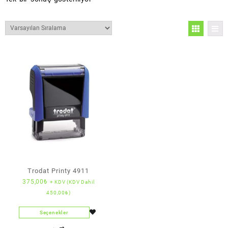
Trodat Printy 4911
375,00
₺
+ KDV (KDV Dahil
450,00
₺
)
Seçenekler