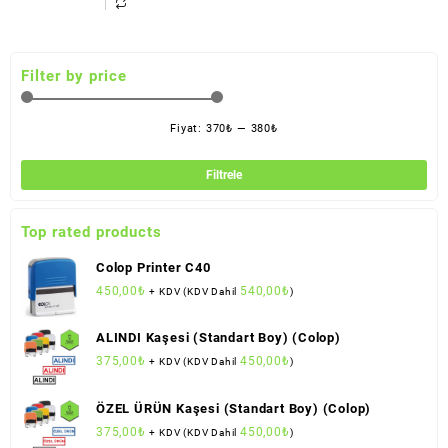
Filter by price
Fiyat:
370₺
—
380₺
En
En
düş
yük
Filtrele
fiya
fiya
Top rated products
Colop Printer C40
450,00
₺
540,00
₺
+ KDV (KDV Dahil
)
ALINDI Kaşesi (Standart Boy) (Colop)
375,00
₺
450,00
₺
+ KDV (KDV Dahil
)
ÖZEL ÜRÜN Kaşesi (Standart Boy) (Colop)
375,00
₺
450,00
₺
+ KDV (KDV Dahil
)