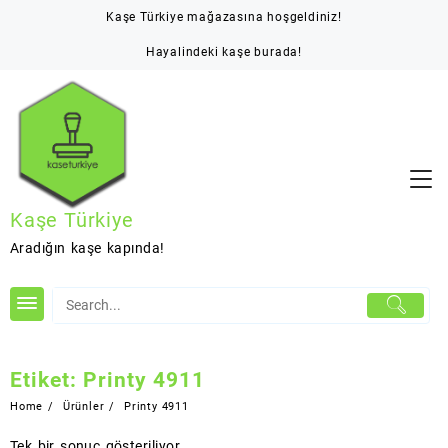
Skip
Kaşe Türkiye mağazasına hoşgeldiniz!
to
content
Hayalindeki kaşe burada!
Kaşe Türkiye
Aradığın kaşe kapında!
Etiket:
Printy 4911
Home
Ürünler
Printy 4911
Tek bir sonuç gösteriliyor