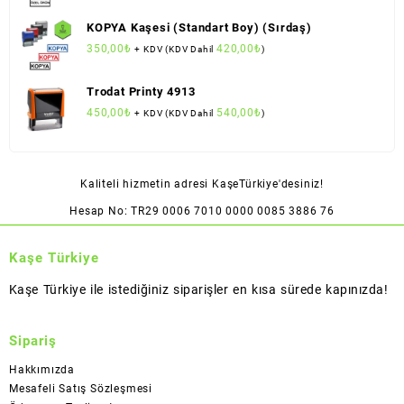
KOPYA Kaşesi (Standart Boy) (Sırdaş)
350,00
₺
420,00
₺
+ KDV (KDV Dahil
)
Trodat Printy 4913
450,00
₺
540,00
₺
+ KDV (KDV Dahil
)
Kaliteli hizmetin adresi KaşeTürkiye'desiniz!
Hesap No: TR29 0006 7010 0000 0085 3886 76
Kaşe Türkiye
Kaşe Türkiye ile istediğiniz siparişler en kısa sürede kapınızda!
Sipariş
Hakkımızda
Mesafeli Satış Sözleşmesi