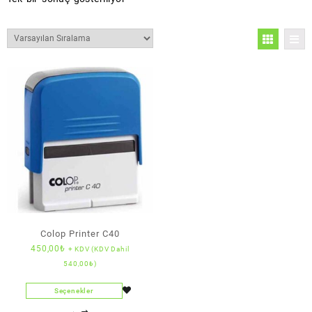
Colop Printer C40
450,00
₺
+ KDV (KDV Dahil
540,00
₺
)
Seçenekler