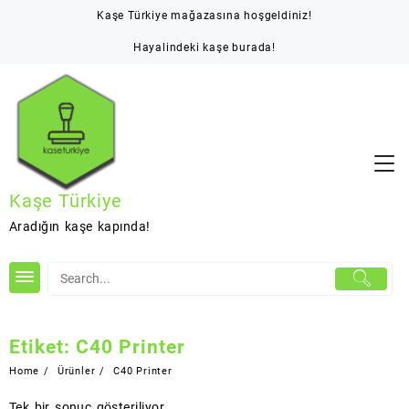
Skip
Kaşe Türkiye mağazasına hoşgeldiniz!
to
content
Hayalindeki kaşe burada!
Kaşe Türkiye
Aradığın kaşe kapında!
Etiket:
C40 Printer
Home
Ürünler
C40 Printer
Tek bir sonuç gösteriliyor