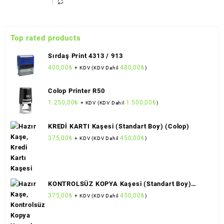
Top rated products
Sırdaş Print 4313 / 913
400,00
₺
480,00
₺
+ KDV (KDV Dahil
)
Colop Printer R50
1.250,00
₺
1.500,00
₺
+ KDV (KDV Dahil
)
KREDİ KARTI Kaşesi (Standart Boy) (Colop)
375,00
₺
450,00
₺
+ KDV (KDV Dahil
)
KONTROLSÜZ KOPYA Kaşesi (Standart Boy)
(Colop)
375,00
₺
450,00
₺
+ KDV (KDV Dahil
)