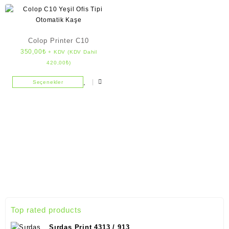
Colop Printer C10
350,00
₺
+ KDV (KDV Dahil
420,00
₺
)
Seçenekler
Top rated products
Sırdaş Print 4313 / 913