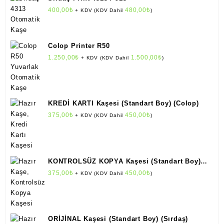
400,00
₺
480,00
₺
+ KDV (KDV Dahil
)
Colop Printer R50
1.250,00
₺
1.500,00
₺
+ KDV (KDV Dahil
)
KREDİ KARTI Kaşesi (Standart Boy) (Colop)
375,00
₺
450,00
₺
+ KDV (KDV Dahil
)
KONTROLSÜZ KOPYA Kaşesi (Standart Boy)
(Colop)
375,00
₺
450,00
₺
+ KDV (KDV Dahil
)
ORİJİNAL Kaşesi (Standart Boy) (Sırdaş)