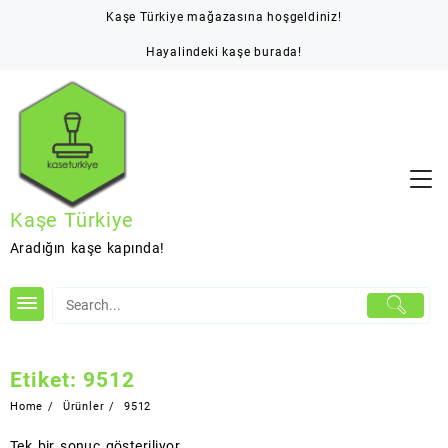
Skip
Kaşe Türkiye mağazasına hoşgeldiniz!
to
content
Hayalindeki kaşe burada!
Kaşe Türkiye
Aradığın kaşe kapında!
Etiket:
9512
Home
Ürünler
9512
Tek bir sonuç gösteriliyor