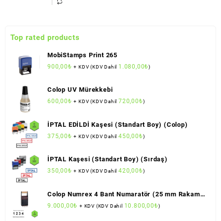
Top rated products
MobiStamps Print 265
900,00
₺
1.080,00
₺
+ KDV (KDV Dahil
)
Colop UV Mürekkebi
600,00
₺
720,00
₺
+ KDV (KDV Dahil
)
İPTAL EDİLDİ Kaşesi (Standart Boy) (Colop)
375,00
₺
450,00
₺
+ KDV (KDV Dahil
)
İPTAL Kaşesi (Standart Boy) (Sırdaş)
350,00
₺
420,00
₺
+ KDV (KDV Dahil
)
Colop Numrex 4 Bant Numaratör (25 mm Rakam
Boyu)
9.000,00
₺
10.800,00
₺
+ KDV (KDV Dahil
)