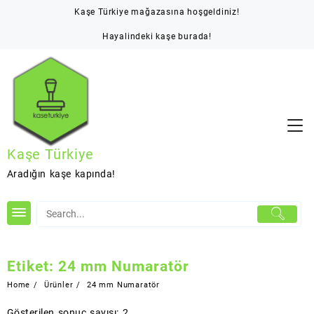
Skip
Kaşe Türkiye mağazasına hoşgeldiniz!
to
content
Hayalindeki kaşe burada!
Kaşe Türkiye
Aradığın kaşe kapında!
Etiket:
24 mm Numaratör
Home
Ürünler
24 mm Numaratör
Gösterilen sonuç sayısı: 2