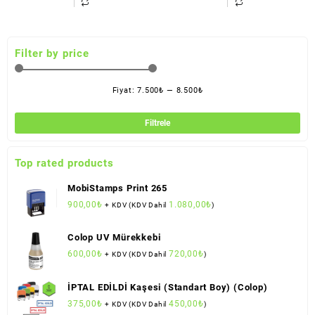
Filter by price
Fiyat:
7.500₺
—
8.500₺
En
En
düş
yük
Filtrele
fiya
fiya
Top rated products
MobiStamps Print 265
900,00
₺
1.080,00
₺
+ KDV (KDV Dahil
)
Colop UV Mürekkebi
600,00
₺
720,00
₺
+ KDV (KDV Dahil
)
İPTAL EDİLDİ Kaşesi (Standart Boy) (Colop)
375,00
₺
450,00
₺
+ KDV (KDV Dahil
)