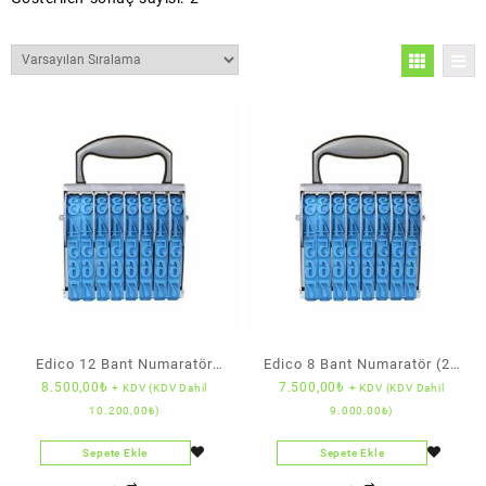
Edico 12 Bant Numaratör
Edico 8 Bant Numaratör (24
8.500,00
₺
7.500,00
₺
+ KDV (KDV Dahil
+ KDV (KDV Dahil
(24 mm Rakam Boyu)
mm Rakam Boyu)
10.200,00
₺
)
9.000,00
₺
)
Sepete Ekle
Sepete Ekle