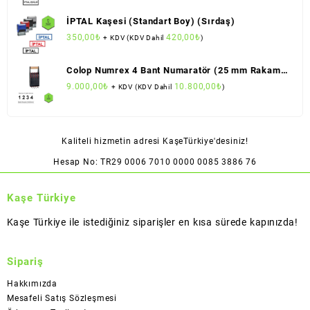
İPTAL Kaşesi (Standart Boy) (Sırdaş)
350,00
₺
420,00
₺
+ KDV (KDV Dahil
)
Colop Numrex 4 Bant Numaratör (25 mm Rakam
Boyu)
9.000,00
₺
10.800,00
₺
+ KDV (KDV Dahil
)
Kaliteli hizmetin adresi KaşeTürkiye'desiniz!
Hesap No: TR29 0006 7010 0000 0085 3886 76
Kaşe Türkiye
Kaşe Türkiye ile istediğiniz siparişler en kısa sürede kapınızda!
Sipariş
Hakkımızda
Mesafeli Satış Sözleşmesi